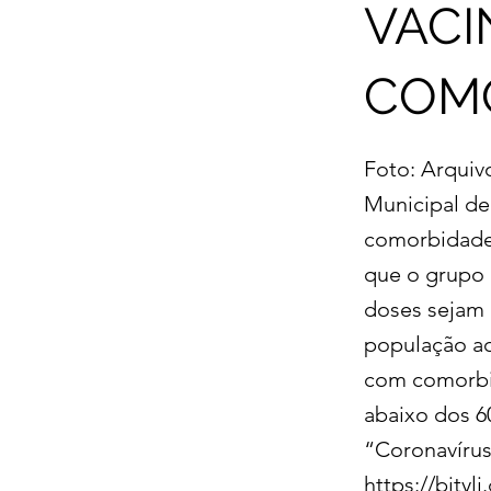
VACI
COMO
Foto: Arquiv
Municipal de
comorbidades
que o grupo 
doses sejam 
população ac
com comorbid
abaixo dos 60
“Coronavírus
https://bityl