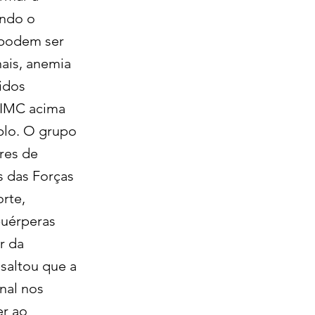
indo o
 podem ser
nais, anemia
idos
 IMC acima
plo. O grupo
ores de
s das Forças
rte,
puérperas
r da
saltou que a
nal nos
er ao