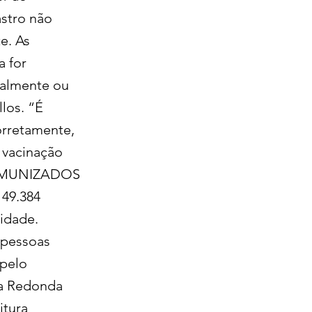
astro não
e. As
a for
ualmente ou
los. “É
orretamente,
 vacinação
e. IMUNIZADOS
 49.384
idade.
 pessoas
 pelo
ta Redonda
itura