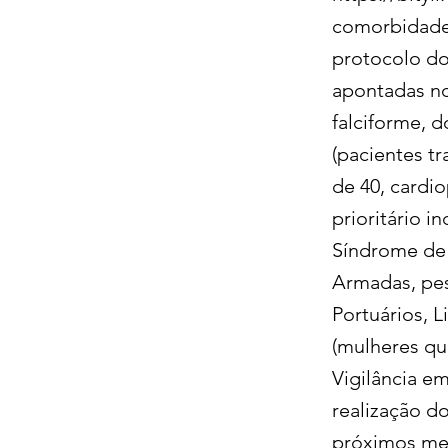
comorbidade 
protocolo do
apontadas no
falciforme, 
(pacientes t
de 40, cardi
prioritário i
Síndrome de 
Armadas, pes
Portuários, L
(mulheres qu
Vigilância e
realização d
próximos mes