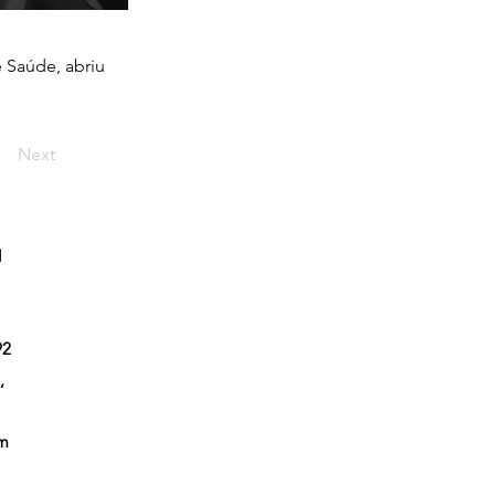
e Saúde, abriu
Next
l
92
,
em