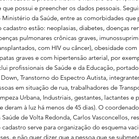
que possui e preencher os dados pessoais. Segu
 Ministério da Saúde, entre as comorbidades que
 cadastro estão: neoplasias, diabetes, doenças re
doenças pulmonares crônicas graves, imunossuprim
ransplantados, com HIV ou câncer), obesidade com
opatas graves e com hipertensão arterial, por exem
nclui profissionais de Saúde e da Educação, portad
Down, Transtorno do Espectro Autista, integrante
soas em situação de rua, trabalhadores de Transpo
impeza Urbana, Industriais, gestantes, lactantes e 
e deram à luz há menos de 45 dias). O coordenado
m Saúde de Volta Redonda, Carlos Vasconcellos, res
o cadastro serve para organização do esquema vaci
es, e não quer dizer que a pessoa que se submet