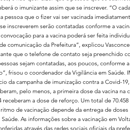
eberá o imunizante assim que se inscrever. “O cad
 a pessoa que o fizer vai ser vacinada imediatament
se inscreverem serão contatadas conforme a vacin
convocação para a vacina poderá ser feita individ
 de comunicação da Prefeitura”, explicou Vasconcel
ante que o telefone de contato seja preenchido c
pessoas sejam contatadas, aos poucos, conforme a
o”, frisou o coordenador da Vigilância em Saúd
ício da campanha de imunização contra a Covid-19,
beram, pelo menos, a primeira dose da vacina na c
4 receberam a dose de reforço. Um total de 70.458
 ritmo de vacinação depende da entrega de doses
a Saúde. As informações sobre a vacinação em Vol
feridas através das redes sociais oficiais da prefe