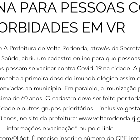
NA PARA PESSOAS 
RBIDADES EM VR
o A Prefeitura de Volta Redonda, através da Secreta
 Saúde, abriu um cadastro online para que pessoa
 possam se vacinar contra Covid-19 na cidade. A 
receba a primeira dose do imunobiológico assim 
enviadas ao município. Em paralelo, a imunização
ima de 60 anos. O cadastro deve ser feito por tod
ade e outros grupos prioritários – inclusive gesta
 anos, no site da prefeitura:
www.voltaredonda.rj.g
 – informações e vacinação” ou pelo link:
i.com/0L6ot.
É preciso inserir o número do CPF, inf