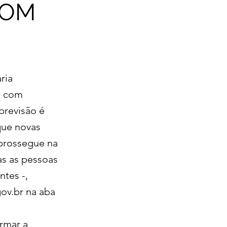
COM
ria
s com
previsão é
que novas
 prossegue na
as as pessoas
ntes -,
ov.br
na aba
ormar a