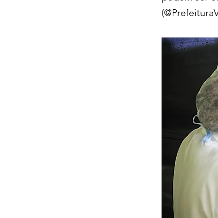
(@PrefeituraV