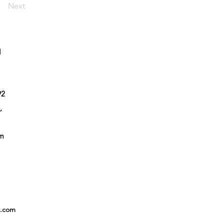
Next
l
92
,
em
x.com