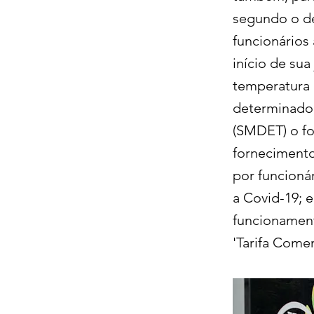
segundo o de
funcionários 
início de sua
temperatura 
determinado 
(SMDET) o fo
fornecimento
por funcioná
a Covid-19; 
funcionament
'Tarifa Comer