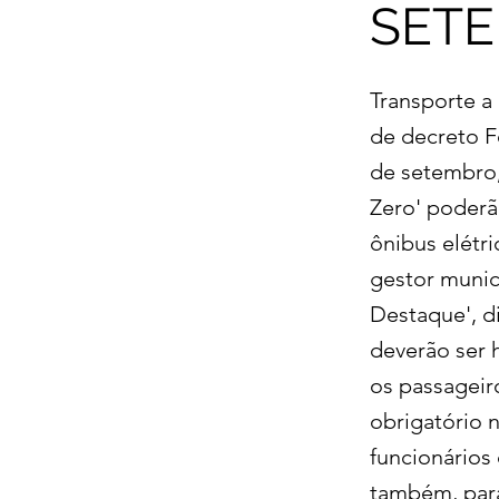
SET
Transporte a 
de decreto F
de setembro, 
Zero' poderã
ônibus elétr
gestor munici
Destaque', d
deverão ser 
os passageir
obrigatório 
funcionários
também, para