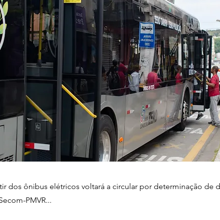
tir dos ônibus elétricos voltará a circular por determinação de 
/Secom-PMVR...