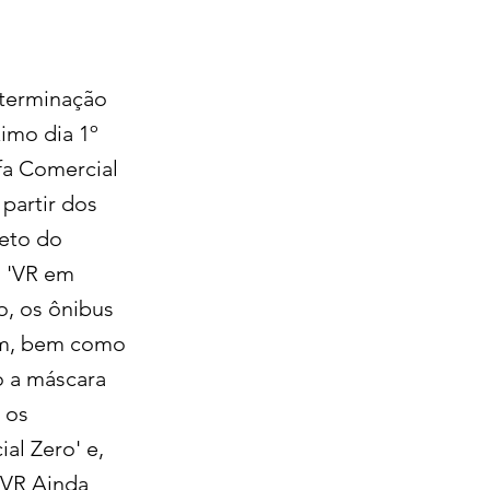
determinação
imo dia 1º
ifa Comercial
partir dos
reto do
o 'VR em
o, os ônibus
gem, bem como
o a máscara
 os
al Zero' e,
MVR Ainda