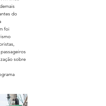
 demais
 antes do
a
m foi
rismo
ristas,
 passageiros
ização sobre
rograma