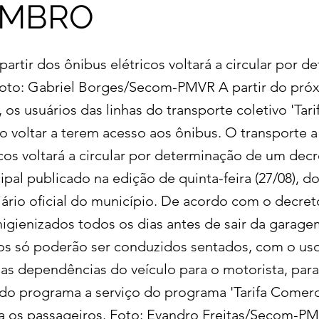
EMBRO
partir dos ônibus elétricos voltará a circular por 
oto: Gabriel Borges/Secom-PMVR A partir do próx
os usuários das linhas do transporte coletivo 'Tar
o voltar a terem acesso aos ônibus. O transporte a 
icos voltará a circular por determinação de um dec
pal publicado na edição de quinta-feira (27/08), d
iário oficial do município. De acordo com o decret
higienizados todos os dias antes de sair da gara
os só poderão ser conduzidos sentados, com o us
nas dependências do veículo para o motorista, para
 do programa a serviço do programa 'Tarifa Comerci
 os passageiros. Foto: Evandro Freitas/Secom-P