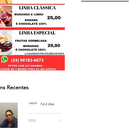
ns Recentes
Osmar Neves Souza
há 2 dias
PODCAST
'CAFÉ