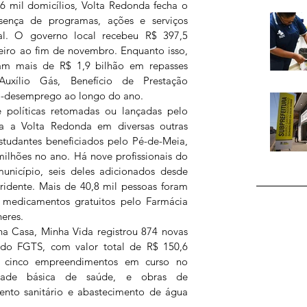
6 mil domicílios, Volta Redonda fecha o 
ença de programas, ações e serviços 
l. O governo local recebeu R$ 397,5 
eiro ao fim de novembro. Enquanto isso, 
am mais de R$ 1,9 bilhão em repasses 
Auxílio Gás, Benefício de Prestação 
ro-desemprego ao longo do ano.
 políticas retomadas ou lançadas pelo 
 a Volta Redonda em diversas outras 
studantes beneficiados pelo Pé-de-Meia, 
ilhões no ano. Há nove profissionais do 
icípio, seis deles adicionados desde 
ridente. Mais de 40,8 mil pessoas foram 
 medicamentos gratuitos pelo Farmácia 
eres.
ha Casa, Minha Vida registrou 874 novas 
do FGTS, com valor total de R$ 150,6 
 cinco empreendimentos em curso no 
idade básica de saúde, e obras de 
mento sanitário e abastecimento de água 