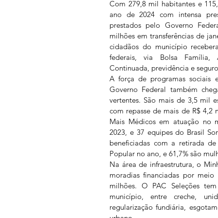
Com 279,8 mil habitantes e 115,
ano de 2024 com intensa pres
prestados pelo Governo Federa
milhões em transferências de jan
cidadãos do município receber
federais, via Bolsa Família, 
Continuada, previdência e segu
A força de programas sociais e
Governo Federal também chega
vertentes. São mais de 3,5 mil e
com repasse de mais de R$ 4,2 m
Mais Médicos em atuação no mun
2023, e 37 equipes do Brasil Sor
beneficiadas com a retirada de
Popular no ano, e 61,7% são mulh
Na área de infraestrutura, o Min
moradias financiadas por meio 
milhões. O PAC Seleções tem
município, entre creche, un
regularização fundiária, esgota
urbano.