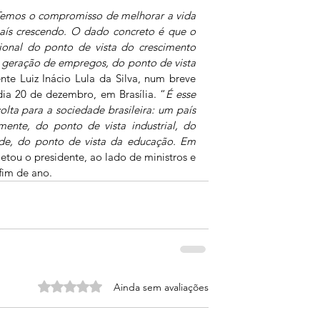
Temos o compromisso de melhorar a vida 
aís crescendo. O dado concreto é que o 
onal do ponto de vista do crescimento 
 geração de empregos, do ponto de vista 
nte Luiz Inácio Lula da Silva, num breve 
ia 20 de dezembro, em Brasília. “
É esse 
lta para a sociedade brasileira: um país 
ente, do ponto de vista industrial, do 
ade, do ponto de vista da educação. Em 
etou o presidente, ao lado de ministros e 
 fim de ano.
Avaliado com 0 de 5 estrelas.
Ainda sem avaliações