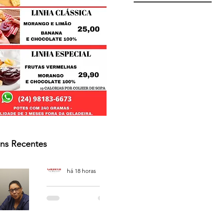
ns Recentes
Osmar Neves Souza
há 18 horas
PODCAST
'CAFÉ