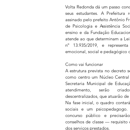
Volta Redonda dá um passo concr
seus estudantes. A Prefeitura 
assinado pelo prefeito Antônio Fr
de Psicologia e Assistência So
ensino e da Fundação Educacion
atende ao que determinam a Lei 
nº 13.935/2019, e representa
emocional, social e pedagógico of
Como vai funcionar
A estrutura prevista no decreto s
como centro um Núcleo Central d
Secretaria Municipal de Educaçã
atendimento, serão criad
descentralizados, que atuarão de 
Na fase inicial, o quadro contará
sociais e um psicopedagogo.
concurso público e precisarão 
conselhos de classe — requisito 
dos serviços prestados.