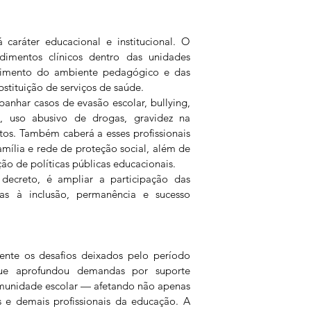
 caráter educacional e institucional. O 
imentos clínicos dentro das unidades 
cimento do ambiente pedagógico e das 
bstituição de serviços de saúde.
anhar casos de evasão escolar, bullying, 
al, uso abusivo de drogas, gravidez na 
tos. Também caberá a esses profissionais 
família e rede de proteção social, além de 
ção de políticas públicas educacionais.
decreto, é ampliar a participação das 
as à inclusão, permanência e sucesso 
ente os desafios deixados pelo período 
ue aprofundou demandas por suporte 
munidade escolar — afetando não apenas 
 e demais profissionais da educação. A 