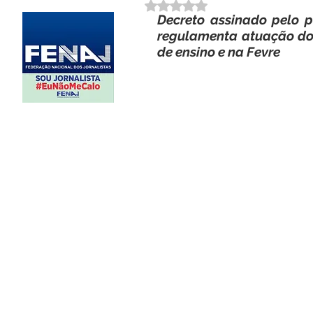
Avaliado com NaN de 5 estrela
Decreto assinado pelo pr
regulamenta atuação dos 
de ensino e na Fevre