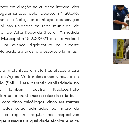
eto em direção ao cuidado integral dos 
regulamentou, pelo Decreto nº 20.046, 
ancisco Neto, a implantação dos serviços 
cial nas unidades da rede municipal de 
al de Volta Redonda (Fevre). A medida 
Municipal nº 5.902/2021 e a Lei Federal 
 um avanço significativo no suporte 
erecido a alunos, professores e famílias.
erá implantada em até três etapas e terá 
e Ações Multiprofissionais, vinculado à 
o (SME). Para garantir capilaridade no 
os também quatro Núcleos-Polo 
forma itinerante nas escolas da cidade.
 com cinco psicólogos, cinco assistentes 
 Todos serão admitidos por meio de 
ter registro regular nos respectivos 
que assegura a qualidade técnica e ética 