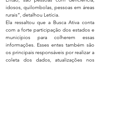
idosos, quilombolas, pessoas em áreas 
rurais”, detalhou Letícia.
Ela ressaltou que a Busca Ativa conta 
com a forte participação dos estados e 
municípios para colherem essas 
informações. Esses entes também são 
os principais responsáveis por realizar a 
coleta dos dados, atualizações nos 
cadastros e também a fiscalização.
“A gente comanda junto com estados 
e, principalmente, municípios. São os 
prefeitos, os secretários e as secretarias 
de assistência social dos municípios, os 
responsáveis por gerenciar a coleta de 
informações, se aquilo está certinho, se 
não está, de agendar o cadastramento 
das famílias, de fazer a busca ativa”, 
observou.