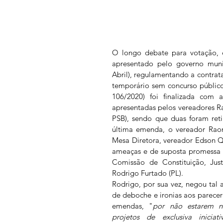
O longo debate para votação, e
apresentado pelo governo munici
Abril), regulamentando a contrat
temporário sem concurso público 
106/2020) foi finalizada com a
apresentadas pelos vereadores Ra
PSB), sendo que duas foram reti
última emenda, o vereador Raon
Mesa Diretora, vereador Edson Qu
ameaças e de suposta promessa d
Comissão de Constituição, Just
Rodrigo Furtado (PL). 
Rodrigo, por sua vez, negou tal at
de deboche e ironias aos parecer
emendas, "
por não estarem n
projetos de exclusiva inicia