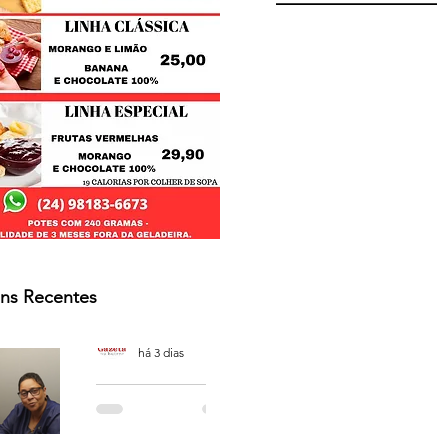
ns Recentes
Osmar Neves Souza
há 3 dias
PODCAST
'CAFÉ