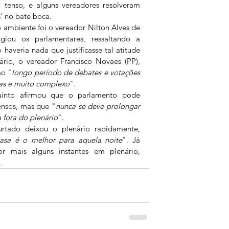
 tenso, e alguns vereadores resolveram 
' no bate boca.
o ambiente foi o vereador Nilton Alves de 
iou os parlamentares, ressaltando a 
haveria nada que justificasse tal atitude 
rio, o vereador Francisco Novaes (PP), 
ao "
longo período de debates e votações 
as e muito complexo
".
into afirmou que o parlamento pode 
ensos, mas que "
nunca se deve prolongar 
a fora do plenário
".
rtado deixou o plenário rapidamente, 
asa é o melhor para aquela noite
". Já 
r mais alguns instantes em plenário, 
 