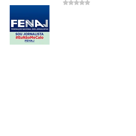
Avaliado com NaN de 5 estrela