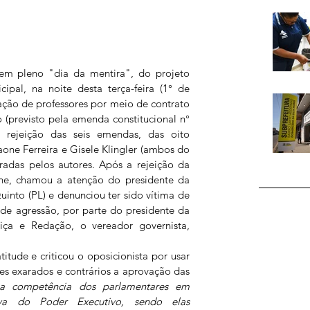
m pleno "dia da mentira", do projeto 
pal, na noite desta terça-feira (1° de 
ação de professores por meio de contrato 
(previsto pela emenda constitucional n° 
 rejeição das seis emendas, das oito 
one Ferreira e Gisele Klingler (ambos do 
radas pelos autores. Após a rejeição da 
e, chamou a atenção do presidente da 
into (PL) e denunciou ter sido vítima de 
e agressão, por parte do presidente da 
iça e Redação, o vereador governista, 
itude e criticou o oposicionista por usar 
es exarados e contrários a aprovação das 
a competência dos parlamentares em 
tiva do Poder Executivo, sendo elas 