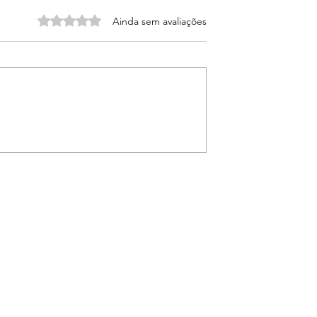
Avaliado com 0 de 5 estrelas.
Ainda sem avaliações