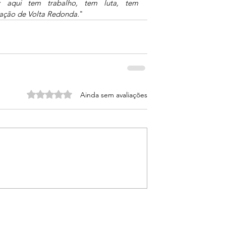
 aqui tem trabalho, tem luta, tem 
ação de Volta Redonda.
"
Avaliado com 0 de 5 estrelas.
Ainda sem avaliações