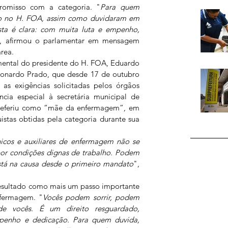
romisso com a categoria. "
Para quem 
o no H. FOA, assim como duvidaram em 
ta é clara: com muita luta e empenho, 
, afirmou o parlamentar em mensagem 
área.
ental do presidente do H. FOA, Eduardo 
Leonardo Prado, que desde 17 de outubro 
as exigências solicitadas pelos órgãos 
cia especial à secretária municipal de 
referiu como “mãe da enfermagem”, em 
stas obtidas pela categoria durante sua 
nicos e auxiliares de enfermagem não se 
or condições dignas de trabalho. Podem 
stá na causa desde o primeiro mandato
", 
sultado como mais um passo importante 
nfermagem. "
Vocês podem sorrir, podem 
e vocês. É um direito resguardado, 
penho e dedicação. Para quem duvida, 