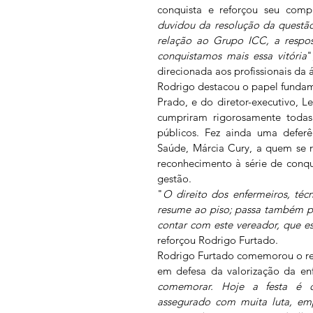
conquista e reforçou seu comp
duvidou da resolução da questã
relação ao Grupo ICC, a respos
conquistamos mais essa vitória
"
direcionada aos profissionais da 
Rodrigo destacou o papel fundam
Prado, e do diretor-executivo, 
cumpriram rigorosamente todas 
públicos. Fez ainda uma deferên
Saúde, Márcia Cury, a quem se 
reconhecimento à série de conqui
gestão.
"
O direito dos enfermeiros, téc
resume ao piso; passa também p
contar com este vereador, que e
reforçou Rodrigo Furtado.
Rodrigo Furtado comemorou o re
em defesa da valorização da e
comemorar. Hoje a festa é d
assegurado com muita luta, em