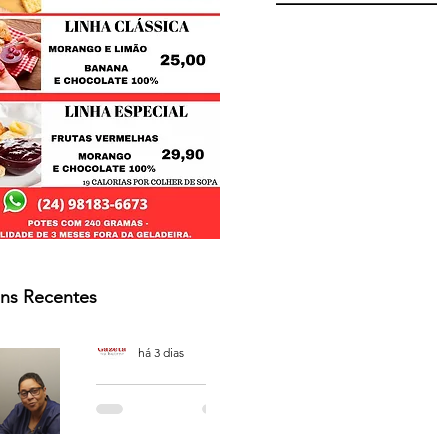
ns Recentes
Osmar Neves Souza
há 3 dias
PODCAST
'CAFÉ