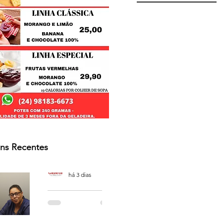
ns Recentes
Osmar Neves Souza
há 3 dias
PODCAST
'CAFÉ