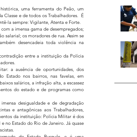
histórica, uma ferramenta do Peão, um 
a Classe e de todos os Trabalhadores.  É 
tê-la sempre: Vigilante, Atenta e Forte.
ar com a imensa gama de desempregados; 
ão salarial; os moradores de rua. Assim se 
também desencadeia toda violência na 
ntradição entre a instituição da Polícia 
hadores.
litar: a ausência de oportunidades, dos 
do Estado nos bairros, nas favelas, em 
xos salários, a infração alta, a escassez 
mentos do estado e de programas como 
 imensa desigualdade e de degradação 
tintas e antagônicas aos Trabalhadores, 
mentos da instituição: Polícia Militar é dos 
l e no Estado do Rio de Janeiro. Já quase 
scistas.
 armado do Estado Burguês, e é uma 