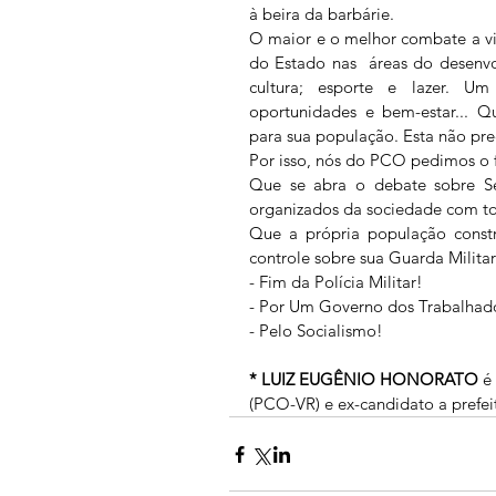
à beira da barbárie.
O maior e o melhor combate a vio
do Estado nas  áreas do desenvo
cultura; esporte e lazer. U
oportunidades e bem-estar... Q
para sua população. Esta não preci
Por isso, nós do PCO pedimos o fi
Que se abra o debate sobre Se
organizados da sociedade com to
Que a própria população constr
controle sobre sua Guarda Milita
- Fim da Polícia Militar!
- Por Um Governo dos Trabalhad
- Pelo Socialismo!
* LUIZ EUGÊNIO HONORATO 
é
(PCO-VR) e ex-candidato a prefe