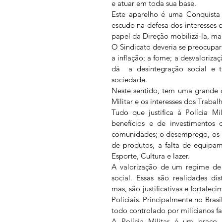
e atuar em toda sua base.
Este aparelho é uma Conquista 
escudo na defesa dos interesses d
papel da Direção mobilizá-la, man
O Sindicato deveria se preocup
a inflação; a fome; a desvalorizaç
dá  a desintegração social e 
sociedade.
Neste sentido, tem uma grande co
Militar e os interesses dos Trabal
Tudo que justifica à Polícia Mi
benefícios e de investimentos 
comunidades; o desemprego, os bai
de produtos, a falta de equipa
Esporte, Cultura e lazer.
A valorização de um regime de
social. Essas são realidades dis
mas, são justificativas e fortaleci
Policiais. Principalmente no Brasi
todo controlado por milicianos fa
A Polícia Militar é um braço