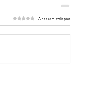
Avaliado com 0 de 5 estrelas.
Ainda sem avaliações