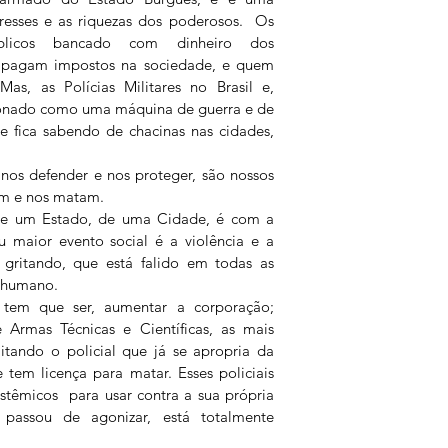
eresses e as riquezas dos poderosos.  Os 
úblicos bancado com dinheiro dos 
 pagam impostos na sociedade, e quem 
s, as Polícias Militares no Brasil e, 
ionado como uma máquina de guerra e de 
e fica sabendo de chacinas nas cidades, 
nos defender e nos proteger, são nossos 
am e nos matam.
e um Estado, de uma Cidade, é com a 
 maior evento social é a violência e a 
 gritando, que está falido em todas as 
 humano. 
 tem que ser, aumentar a corporação; 
 Armas Técnicas e Científicas, as mais 
litando o policial que já se apropria da 
tem licença para matar. Esses policiais 
stêmicos  para usar contra a sua própria 
passou de agonizar, está totalmente 