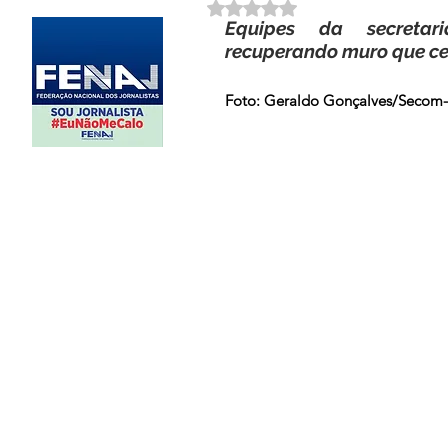
Avaliado com NaN de 5 estrela
Equipes da secretari
recuperando muro que ce
Foto: Geraldo Gonçalves/Seco