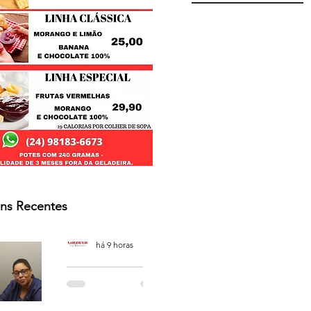
ns Recentes
Osmar Neves Souza
há 9 horas
PODCAST
'CAFÉ