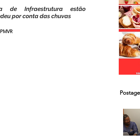
s.
a de Infraestrutura estão 
deu por conta das chuvas 
m-PMVR
Postage