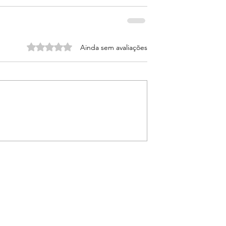
Avaliado com 0 de 5 estrelas.
Ainda sem avaliações