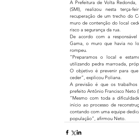
A Prefeitura de Volta Redonda, p
(SMI), realizou nesta terça-fe
recuperação de um trecho do Có
muro de contenção do local ced
risco a segurança da rua.
De acordo com a responsável p
Gama, o muro que havia no loc
rompeu.
“Preparamos o local e estam
utilizando pedra marroada, própr
O objetivo é prevenir para que
ceder”, explicou Poliana.
A previsão é que os trabalhos 
prefeito Antônio Francisco Neto (
“Mesmo com toda a dificuldade 
início ao processo de reconstru
contando com uma equipe dedicad
população”, afirmou Neto. 