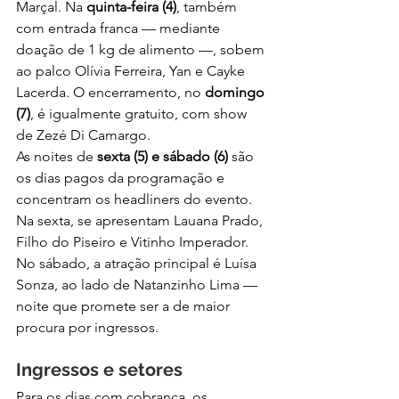
Marçal. Na 
quinta-feira (4)
, também 
com entrada franca — mediante 
doação de 1 kg de alimento —, sobem 
ao palco Olívia Ferreira, Yan e Cayke 
Lacerda. O encerramento, no 
domingo 
(7)
, é igualmente gratuito, com show 
de Zezé Di Camargo.
As noites de 
sexta (5) e sábado (6)
 são 
os dias pagos da programação e 
concentram os headliners do evento. 
Na sexta, se apresentam Lauana Prado, 
Filho do Piseiro e Vitinho Imperador. 
No sábado, a atração principal é Luísa 
Sonza, ao lado de Natanzinho Lima — 
noite que promete ser a de maior 
procura por ingressos.
Ingressos e setores
Para os dias com cobrança, os 