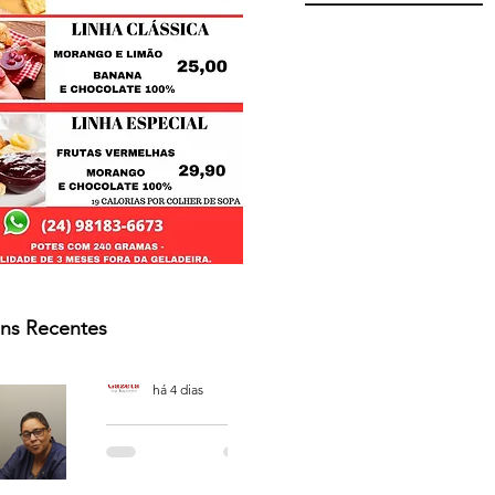
ns Recentes
Osmar Neves Souza
há 4 dias
PODCAST
'CAFÉ