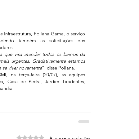
 Infraestrutura, Poliana Gama, o serviço 
endendo também as solicitações dos 
dores. 
que visa atender todos os bairros da 
 mais urgentes. Gradativamente estamos 
a se viver novamente
”, disse Poliana. 
, na terça-feira (20/07), as equipes 
ca, Casa de Pedra, Jardim Tiradentes, 
andia.
Avaliado com 0 de 5 estrelas.
Ainda sem avaliações