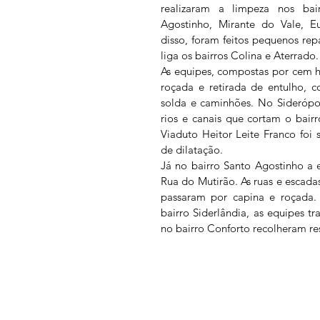
realizaram a limpeza nos bair
Agostinho, Mirante do Vale, Eu
disso, foram feitos pequenos rep
liga os bairros Colina e Aterrado.
As equipes, compostas por cem ho
roçada e retirada de entulho, 
solda e caminhões. No Siderópoli
rios e canais que cortam o bairr
Viaduto Heitor Leite Franco foi 
de dilatação.
Já no bairro Santo Agostinho a e
Rua do Mutirão. As ruas e escadas
passaram por capina e roçada. 
bairro Siderlândia, as equipes tr
no bairro Conforto recolheram re