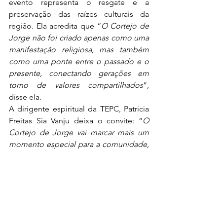
evento representa o resgate e a 
preservação das raízes culturais da 
região. Ela acredita que “
O Cortejo de 
Jorge não foi criado apenas como uma 
manifestação religiosa, mas também 
como uma ponte entre o passado e o 
presente, conectando gerações em 
torno de valores compartilhados
”, 
disse ela. 
A dirigente espiritual da TEPC, Patricia 
Freitas Sia Vanju deixa o convite: “
O 
Cortejo de Jorge vai marcar mais um 
momento especial para a comunidade, 
reunindo fé, cultura e coletividade. Os 
moradores de Barra Mansa e região 
estão convidados a participar da 
celebração e contribuir para o 
fortalecimento dessa tradição
”.