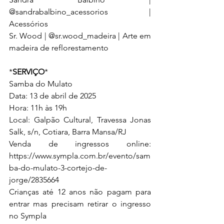
@sandrabalbino_acessorios | 
Acessórios 
Sr. Wood | @sr.wood_madeira | Arte em 
madeira de reflorestamento 
*
SERVIÇO
* 
Samba do Mulato 
Data: 13 de abril de 2025 
Hora: 11h às 19h 
Local: Galpão Cultural, Travessa Jonas 
Salk, s/n, Cotiara, Barra Mansa/RJ 
Venda de ingressos online: 
https://www.sympla.com.br/evento/sam
ba-do-mulato-3-cortejo-de-
jorge/2835664 
Crianças até 12 anos não pagam para 
entrar mas precisam retirar o ingresso 
no Sympla 