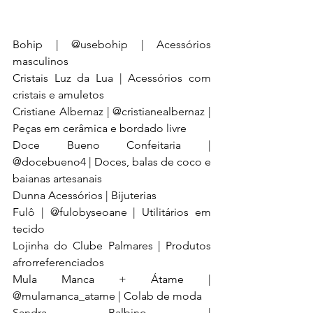
Bohip | @usebohip | Acessórios 
masculinos 
Cristais Luz da Lua | Acessórios com 
cristais e amuletos 
Cristiane Albernaz | @cristianealbernaz | 
Peças em cerâmica e bordado livre 
Doce Bueno Confeitaria | 
@docebueno4 | Doces, balas de coco e 
baianas artesanais 
Dunna Acessórios | Bijuterias 
Fulô | @fulobyseoane | Utilitários em 
tecido 
Lojinha do Clube Palmares | Produtos 
afrorreferenciados 
Mula Manca + Átame | 
@mulamanca_atame | Colab de moda 
Sandra Balbino | 