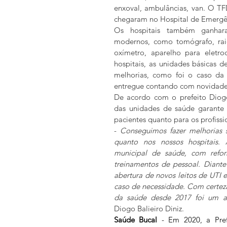
enxoval, ambulâncias, van. O TF
chegaram no Hospital de Emergê
Os hospitais também ganhara
modernos, como tomógrafo, raio-
oxímetro, aparelho para eletro
hospitais, as unidades básicas
melhorias, como foi o caso da 
entregue contando com novidade
De acordo com o prefeito Diogo 
das unidades de saúde garante 
pacientes quanto para os profissio
- 
Conseguimos fazer melhorias si
quanto nos nossos hospitais.
municipal de saúde, com reform
treinamentos de pessoal. Diant
abertura de novos leitos de UTI 
caso de necessidade. Com certeza,
da saúde desde 2017 foi um ag
Diogo Balieiro Diniz.  
Saúde Bucal
 - Em 2020, a Pref