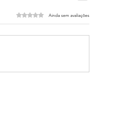
Avaliado com 0 de 5 estrelas.
Ainda sem avaliações