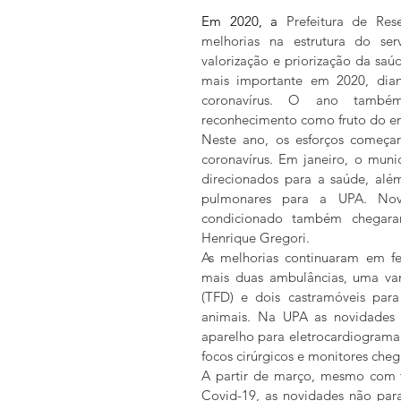
Em 2020, a
 Prefeitura de Res
melhorias na estrutura do ser
valorização e priorização da saú
mais importante em 2020, dia
coronavírus. O ano també
reconhecimento como fruto do e
Neste ano, os esforços começa
coronavírus. Em janeiro, o munic
direcionados para a saúde, além
pulmonares para a UPA. Nova
condicionado também chegara
Henrique Gregori.   
As melhorias continuaram em fe
mais duas ambulâncias, uma van
(TFD) e dois castramóveis pa
animais. Na UPA as novidades
aparelho para eletrocardiograma.
focos cirúrgicos e monitores chega
A partir de março, mesmo com t
Covid-19, as novidades não para