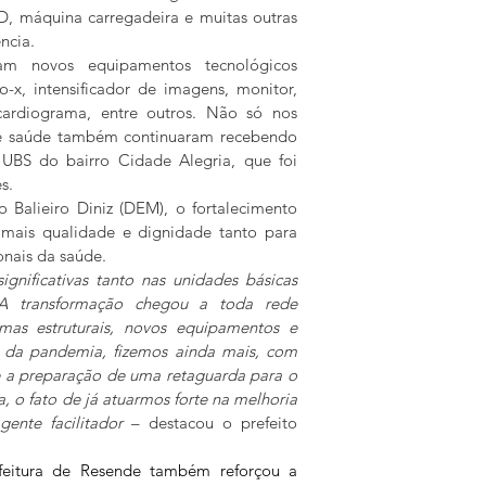
D, máquina carregadeira e muitas outras 
ncia. 
m novos equipamentos tecnológicos 
x, intensificador de imagens, monitor, 
cardiograma, entre outros. Não só nos 
 de saúde também continuaram recebendo 
UBS do bairro Cidade Alegria, que foi 
s. 
Balieiro Diniz (DEM), o fortalecimento 
mais qualidade e dignidade tanto para 
nais da saúde.   
gnificativas tanto nas unidades básicas 
 A transformação chegou a toda rede 
as estruturais, novos equipamentos e 
e da pandemia, fizemos ainda mais, com 
e a preparação de uma retaguarda para o 
 o fato de já atuarmos forte na melhoria 
ente facilitador
 – destacou o prefeito 
eitura de Resende também reforçou a 