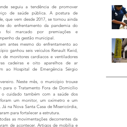
ende seguiu a tendência de promover 
viço de saúde pública. A postura de 
de, que vem desde 2017, se tornou ainda 
nte do enfrentamento da pandemia do 
m foi marcado por premiações e 
mpenho da gestão municipal.
ram antes mesmo do enfrentamento ao 
ípio ganhou seis veículos Renault Kwid, 
 de monitores cardíacos e ventiladores 
s cadeiras e oito aparelhos de ar 
m ao Hospital de Emergência Sérgio 
vereiro. Neste mês, o município trouxe 
 para o Tratamento Fora de Domicílio 
ra o cuidado também com a saúde dos 
 foram um monitor, um oxímetro e um 
 Já na Nova Santa Casa de Misericórdia, 
ram para fortalecer a estrutura.   
odas as movimentações decorrentes da 
ram de acontecer. Artigos de mobília e 