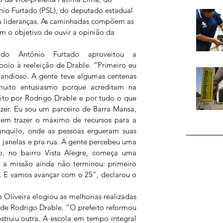
io Furtado (PSL), do deputado estadual 
ra lideranças. As caminhadas compõem as 
 o objetivo de ouvir a opinião da 
do Antônio Furtado aproveitou a 
poio à reeleição de Drable. “Primeiro eu 
randioso. A gente teve algumas centenas 
ito entusiasmo porque acreditam na 
feito por Rodrigo Drable e por tudo o que 
zer. Eu sou um parceiro de Barra Mansa, 
m trazer o máximo de recursos para a 
anquilo, onde as pessoas ergueram suas 
 janelas e pra rua. A gente percebeu uma 
, no bairro Vista Alegre, começa uma 
e a missão ainda não terminou: primeiro 
r. E vamos avançar com o 25”, declarou o 
Oliveira elogiou as melhorias realizadas 
 de Rodrigo Drable. “O prefeito reformou 
truiu outra. A escola em tempo integral 