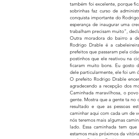
também foi excelente, porque fic
sobrinhas faz curso de administ
conquista importante do Rodrigo.
esperança de inaugurar uma cre
trabalham precisam muito”, decla
Outra moradora do bairro a des
Rodrigo Drable é a cabeleireira
prefeitos que passaram pela cida
postinhos que ele reativou na c
ficaram muito bons. Eu gosto d
dele particularmente, ele foi um ó
O prefeito Rodrigo Drable encer
agradecendo a recepção dos mor
Caminhada maravilhosa, o povo 
gente. Mostra que a gente ta no 
resultado e que as pessoas est
caminhar aqui com cada um de voc
nós teremos mais algumas camin
lado. Essa caminhada tem que c
estamos mais próximos da vitóri