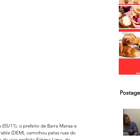
s.
Postage
 (05/11), o prefeito de Barra Mansa e 
rable (DEM), caminhou pelas ruas do 
 da vice-prefeita Fátima Lima, do 