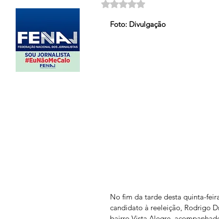
Avaliado com NaN de 5 estrela
Foto: Divulgação
No fim da tarde desta quinta-feira
candidato à reeleição, Rodrigo D
bairro Vista Alegre, acompanhado