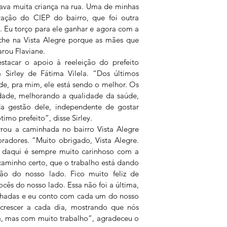
ava muita criança na rua. Uma de minhas 
ração do CIEP do bairro, que foi outra 
 Eu torço para ele ganhar e agora com a 
che na Vista Alegre porque as mães que 
rou Flaviane.
tacar o apoio à reeleição do prefeito 
 Sirley de Fátima Vilela. “Dos últimos 
de, pra mim, ele está sendo o melhor. Os 
idade, melhorando a qualidade da saúde, 
a gestão dele, independente de gostar 
timo prefeito”, disse Sirley.
rou a caminhada no bairro Vista Alegre 
adores. “Muito obrigado, Vista Alegre. 
daqui é sempre muito carinhoso com a 
caminho certo, que o trabalho está dando 
ão do nosso lado. Fico muito feliz de 
ês do nosso lado. Essa não foi a última, 
hadas e eu conto com cada um do nosso 
rescer a cada dia, mostrando que nós 
a, mas com muito trabalho”, agradeceu o 