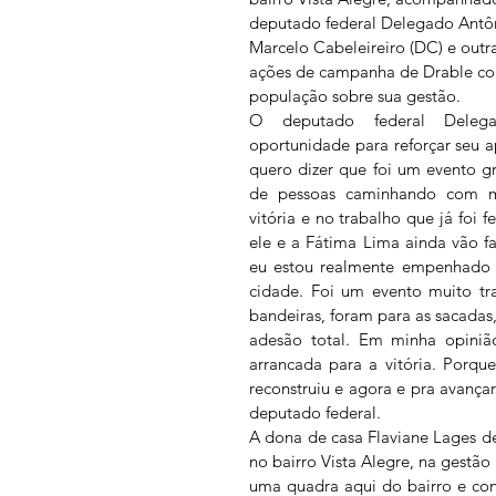
deputado federal Delegado Antôn
Marcelo Cabeleireiro (DC) e out
ações de campanha de Drable com
população sobre sua gestão.
O deputado federal Delega
oportunidade para reforçar seu a
quero dizer que foi um evento g
de pessoas caminhando com mu
vitória e no trabalho que já foi 
ele e a Fátima Lima ainda vão fa
eu estou realmente empenhado e
cidade. Foi um evento muito tr
bandeiras, foram para as sacadas,
adesão total. Em minha opinião
arrancada para a vitória. Porqu
reconstruiu e agora e pra avança
deputado federal.
A dona de casa Flaviane Lages de 
no bairro Vista Alegre, na gestão
uma quadra aqui do bairro e cons