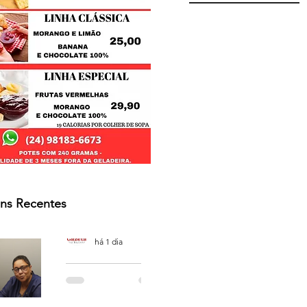
ns Recentes
Osmar Neves Souza
há 1 dia
PODCAST
'CAFÉ