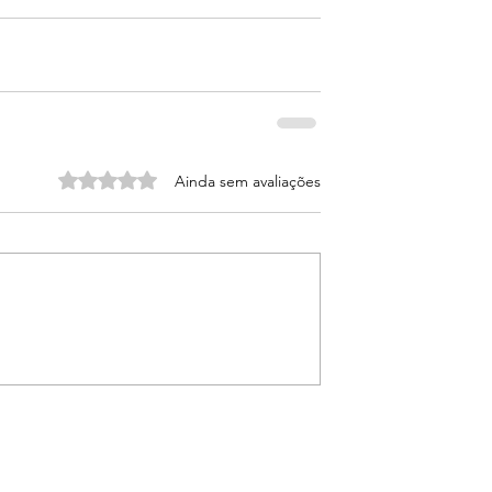
Avaliado com 0 de 5 estrelas.
Ainda sem avaliações