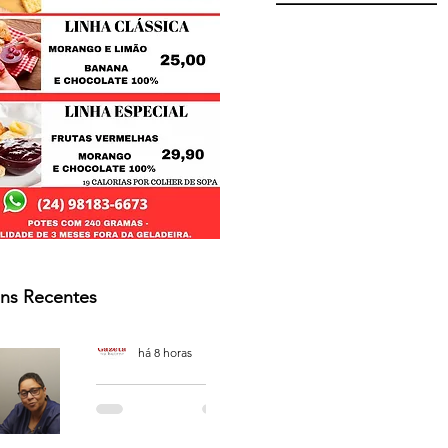
ns Recentes
Osmar Neves Souza
há 8 horas
PODCAST
'CAFÉ