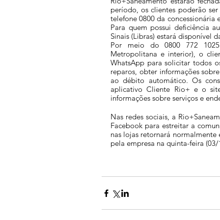
Rio+Saneamento estarão fechada
período, os clientes poderão ser
telefone 0800 da concessionária e 
Para quem possui deficiência aud
Sinais (Libras) estará disponível d
Por meio do 0800 772 1025 
Metropolitana e interior), o cl
WhatsApp para solicitar todos o
reparos, obter informações sobre 
ao débito automático. Os con
aplicativo Cliente Rio+ e o sit
informações sobre serviços e end
Nas redes sociais, a Rio+Saneame
Facebook para estreitar a comu
nas lojas retornará normalmente
pela empresa na quinta-feira (03/