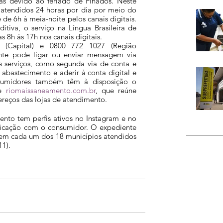
s devido ao feriado de Finados. Neste 
 atendidos 24 horas por dia por meio do 
de 6h à meia-noite pelos canais digitais. 
itiva, o serviço na Língua Brasileira de 
as 8h às 17h nos canais digitais. 
(Capital) e 0800 772 1027 (Região 
iente pode ligar ou enviar mensagem via 
s serviços, como segunda via de conta e 
abastecimento e aderir à conta digital e 
sumidores também têm à disposição o 
e
 riomaissaneamento.com.br
, que reúne 
ereços das lojas de atendimento. 
nto tem perfis ativos no Instagram e no 
nicação com o consumidor. O expediente 
 em cada um dos 18 municípios atendidos 
11).