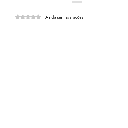
Avaliado com 0 de 5 estrelas.
Ainda sem avaliações