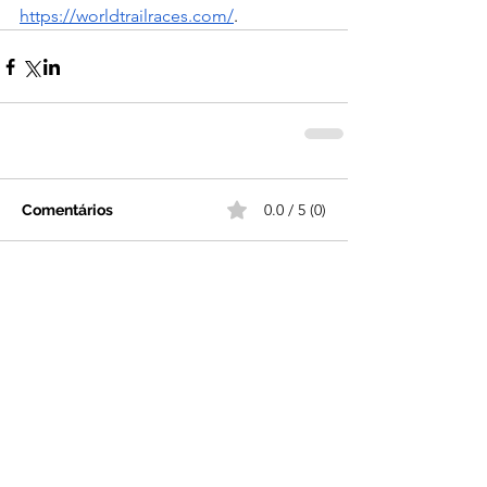
https://worldtrailraces.com/
.
0.0 / 5 (0)
Comentários
Comente e avalie