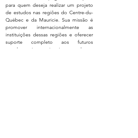
para quem deseja realizar um projeto 
de estudos nas regiões do Centre-du-
Québec e da Mauricie. Sua missão é 
promover internacionalmente as 
instituições dessas regiões e oferecer 
suporte completo aos futuros 
estudantes internacionais em todas as 
etapas de sua instalação.
Assessoria de imprensa Québec 
International: 
Maria Espinosa - 
maria.espinosa@maquinacohnwolfe.co
m 
Vanessa Campos - 
vanessa.campos@maquinacohnwolfe.c