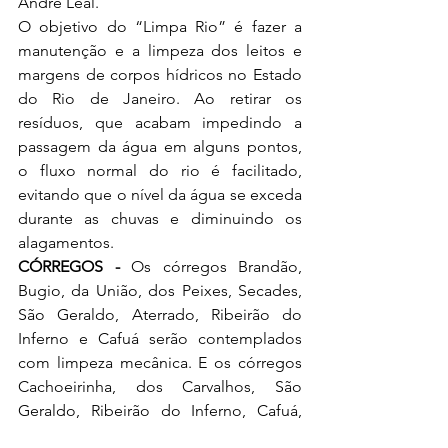
André Leal. 
O objetivo do “Limpa Rio” é fazer a 
manutenção e a limpeza dos leitos e 
margens de corpos hídricos no Estado 
do Rio de Janeiro. Ao retirar os 
resíduos, que acabam impedindo a 
passagem da água em alguns pontos, 
o fluxo normal do rio é facilitado, 
evitando que o nível da água se exceda 
durante as chuvas e diminuindo os 
alagamentos.
CÓRREGOS - 
Os córregos Brandão, 
Bugio, da União, dos Peixes, Secades, 
São Geraldo, Aterrado, Ribeirão do 
Inferno e Cafuá serão contemplados 
com limpeza mecânica. E os córregos 
Cachoeirinha, dos Carvalhos, São 
Geraldo, Ribeirão do Inferno, Cafuá, 
Vila Mury, União e Coqueiros vão 