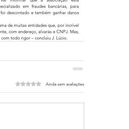
cializado em fraudes bancárias, para 
e foi descontado e também ganhar danos 
a de muitas entidades que, por incrível 
te, com endereço, alvarás e CNPJ. Mas, 
com todo rigor – concluiu J. Lúcio. 
Avaliado com 0 de 5 estrelas.
Ainda sem avaliações