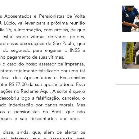
 Aposentados e Pensionistas de Volta 
. Lúcio, vai levar para a próxima reunião 
ia 26, a informação, com provas, de que 
estão sendo vítimas de vários golpes, 
pretensas associações de São Paulo, que 
ra do segurado para enganar o INSS e 
 no pagamento de suas vítimas. 
o caso do nosso assessor de imprensa, 
trato totalmente falsificado por uma tal 
fesa dos Aposentados e Pensionistas 
ar R$ 77,00 da sua aposentadoria. Essa 
ações no Reclame Aqui. A sorte é que o 
scobriu logo a falsificação, cancelou o 
indo indenização por danos morais. Mas 
os e pensionistas no Brasil que não 
eques e são descontados por anos – 
isse, ainda, que, além de alertar os 
 vai informar que a associação está 