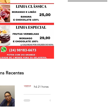
ns Recentes
Osmar Neves Souza
há 21 horas
PODCAST
'CAFÉ