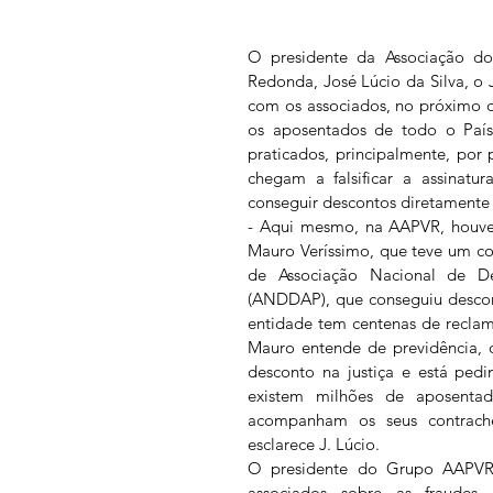
O presidente da Associação dos
Redonda, José Lúcio da Silva, o J
com os associados, no próximo d
os aposentados de todo o País 
praticados, principalmente, por 
chegam a falsificar a assinatu
conseguir descontos diretamente
- Aqui mesmo, na AAPVR, houve 
Mauro Veríssimo, que teve um con
de Associação Nacional de De
(ANDDAP), que conseguiu descont
entidade tem centenas de reclam
Mauro entende de previdência, de
desconto na justiça e está ped
existem milhões de aposentad
acompanham os seus contrach
esclarece J. Lúcio. 
O presidente do Grupo AAPVR d
associados sobre as fraudes,