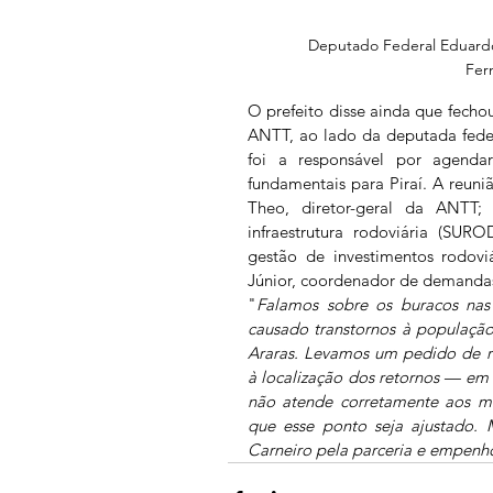
Deputado Federal Eduardo 
Fer
O prefeito disse ainda que fecho
ANTT, ao lado da deputada federa
foi a responsável por agenda
fundamentais para Piraí. A reun
Theo, diretor-geral da ANTT; 
infraestrutura rodoviária (SUR
gestão de investimentos rodov
Júnior, coordenador de demand
"
Falamos sobre os buracos nas 
causado transtornos à população
Araras. Levamos um pedido de re
à localização dos retornos — em e
não atende corretamente aos mo
que esse ponto seja ajustado. 
Carneiro pela parceria e empenh