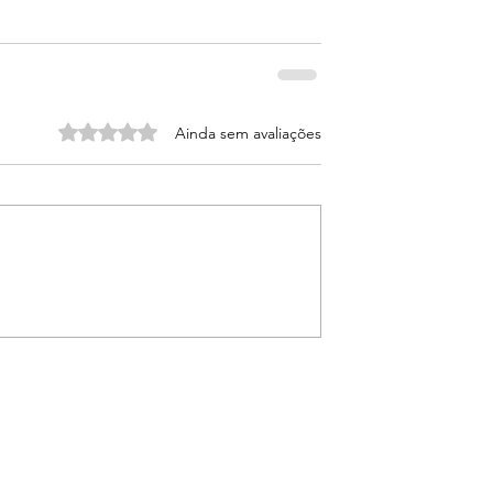
Avaliado com 0 de 5 estrelas.
Ainda sem avaliações