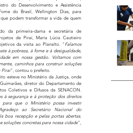
tro do Desenvolvimento e Assistência 
ome do Brasil, Wellington Dias, para 
as que podem transformar a vida de quem 
ado da primeira-dama e 
secretária de 
ojetos de Piraí,
 Maria Lúcia Cautieiro 
jetivos da visita ao Planalto. "
Falamos 
ate à pobreza, à fome e à desigualdade, 
idade em nossa gestão. Voltamos com 
lmente, caminhos para construir soluções 
 Piraí
", contou o prefeito.
ito esteve no Ministério da Justiça, onde 
 Guimarães, diretor do Departamento de 
eitos Coletivos e Difusos da SENACON. 
s à segurança e à proteção dos direitos 
ara que o Ministério possa investir 
Agradeço ao Secretário Nacional do 
 boa recepção e pelas portas abertas. 
e soluções concretas para nossa cidade
", 