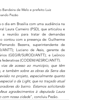
Bandeira de Melo e prefeito Luiz 
nando Pezão
u o dia em Brasília com uma audiência na 
l Laura Carneiro (PSD), que articulou e 
r a reunião para tratar de demandas 
ião contou com a presença de: Guilherme 
Fernando Bezerra, superintendente de 
OD/ANTT); Luciano de Assis, gerente de 
iários (GEGIR/SUROD/ANTT); e Leôncio 
as federativas (CODEM/AESRIC/ANTT).
vias de acesso ao município, que têm 
, e também sobre as obras da Serra das 
visão no projeto, especialmente quanto 
special o da Light, que no traçado atual 
radores do bairro. Estamos solicitando 
Meus agradecimentos à deputada Laura 
o com nossa cidade
", concluiu Pezão.