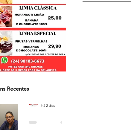
ns Recentes
Osmar Neves Souza
há 2 dias
PODCAST
'CAFÉ