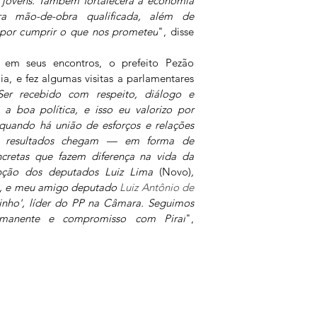
s jovens. Também fortalecerá a economia 
ra mão-de-obra qualificada, além de 
a por cumprir o que nos prometeu
", disse 
 em seus encontros, o prefeito Pezão 
, e fez algumas visitas a parlamentares 
Ser recebido com respeito, diálogo e 
a boa política, e isso eu valorizo por 
 quando há união de esforços e relações 
os resultados chegam — em forma de 
cretas que fazem diferença na vida da 
pção dos deputados Luiz Lima 
(Novo)
, 
, e meu amigo deputado 
Luiz Antônio de 
zinho', líder do PP na Câmara. Seguimos 
rmanente e compromisso com Piraí
", 