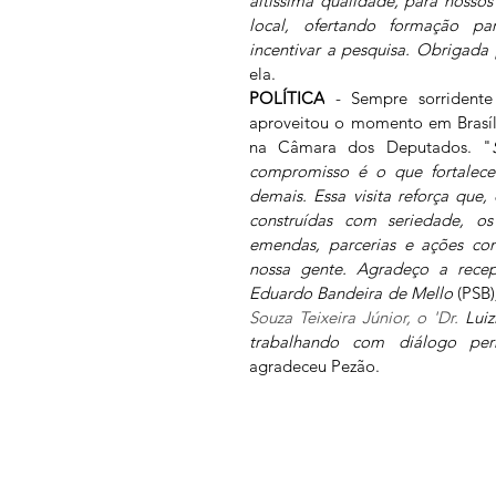
altíssima qualidade, para nosso
local, ofertando formação pa
incentivar a pesquisa. Obrigad
ela. 
POLÍTICA
 - Sempre sorridente
aproveitou o momento em Brasília
na Câmara dos Deputados. "
compromisso é o que fortalece 
demais. Essa visita reforça que,
construídas com seriedade, 
emendas, parcerias e ações con
nossa gente. Agradeço a rece
Eduardo Bandeira de Mello 
(PSB)
Souza Teixeira Júnior, o 'Dr. 
Lui
trabalhando com diálogo pe
agradeceu Pezão.