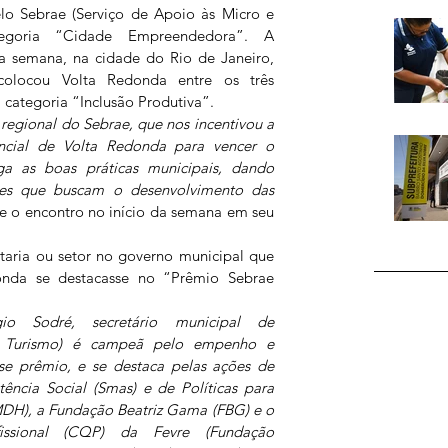
 Sebrae (Serviço de Apoio às Micro e 
egoria “Cidade Empreendedora”. A 
a semana, na cidade do Rio de Janeiro, 
locou Volta Redonda entre os três 
a categoria “Inclusão Produtiva”.
gional do Sebrae, que nos incentivou a 
ncial de Volta Redonda para vencer o 
a as boas práticas municipais, dando 
ões que buscam o desenvolvimento das 
nte o encontro no início da semana em seu 
taria ou setor no governo municipal que 
onda se destacasse no “Prêmio Sebrae 
 Sodré, secretário municipal de 
 Turismo) é campeã pelo empenho e 
se prêmio, e se destaca pelas ações de 
tência Social (Smas) e de Políticas para 
DH), a Fundação Beatriz Gama (FBG) e o 
issional (CQP) da Fevre (Fundação 