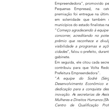
Empreendedora”, promovido pelo
Pequenas Empresas), na cat
premiação foi entregue na últim
em solenidade que também co
municípios do estado finalistas n
“
Começo agradecendo à equipe re
concorrer, acreditando no pote
prêmio que reconhece e divulg
visibilidade a programas e aç
cidades
”, falou o prefeito, dura
gabinete.
Em seguida, ele citou cada secre
contribuiu para que Volta Red
Prefeitura Empreendedora”.
“
A equipe do Sodré (Sérgio
Desenvolvimento Econômico e
dedicação para a conquista des
inovação. As secretarias de Assis
Mulheres e Direitos Humanos (SM
Centro de Qualificação Prof