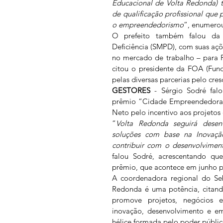
Educacional de Volta Redonda) t
de qualificação profissional qu
o empreendedorismo
”, enumero
O prefeito também falou da 
Deficiência (SMPD), com suas açõ
no mercado de trabalho – para P
citou o presidente da FOA (Fun
pelas diversas parcerias pelo cr
GESTORES
 - Sérgio Sodré fa
prêmio “Cidade Empreendedora” 
Neto pelo incentivo aos projetos
“
Volta Redonda seguirá desenv
soluções com base na Inovação
contribuir com o desenvolvime
falou Sodré, acrescentando qu
prêmio, que acontece em junho pr
A coordenadora regional do Seb
Redonda é uma potência, citand
promove projetos, negócios e 
inovação, desenvolvimento e em
hélice formada pelo poder público