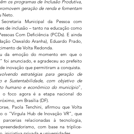
êm os programas de Inclusão Produtiva, 
e promovem geração de renda e fomentam 
u Neto.
Secretaria Municipal da Pessoa com 
es de inclusão – tanto na educação como 
essoas Com Deficiência (PCDs). E ainda 
dação Oswaldo Aranha), Eduardo Prado, 
escimento de Volta Redonda.
lou da emoção do momento em que o 
foi anunciado, e agradeceu ao prefeito 
 de inovação que permitiram a conquista.
olvendo estratégias para geração de 
 e Sustentabilidade, com objetivo de 
nto humano e econômico do município
”, 
e o foco agora é a etapa nacional do 
óximo, em Brasília (DF).
rae, Paola Tenchini, afirmou que Volta 
o o “Vírgula Hub de Inovação VR”, que 
parcerias relacionadas à tecnologia, 
preendedorismo, com base na tríplice-
, iniciativa privada e universidades. 