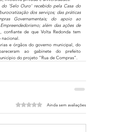
do ‘Selo Ouro’ recebido pela Casa do 
rocratização dos serviços; das práticas 
ras Governamentais; do apoio ao 
 Empreendedorismo; além das ações de 
a, confiante de que Volta Redonda tem 
 nacional. 
arias e órgãos do governo municipal, do 
receram ao gabinete do prefeito 
município do projeto “Rua de Compras”. 
Avaliado com 0 de 5 estrelas.
Ainda sem avaliações