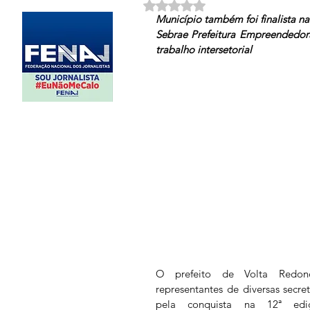
Avaliado com NaN de 5 estrela
Município também foi finalista na
Sebrae Prefeitura Empreendedora
trabalho intersetorial
O prefeito de Volta Redond
representantes de diversas secret
pela conquista na 12ª ediç