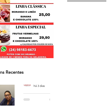
ns Recentes
Osmar Neves Souza
há 3 dias
PODCAST
'CAFÉ