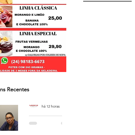
ns Recentes
Osmar Neves Souza
há 12 horas
PODCAST
'CAFÉ