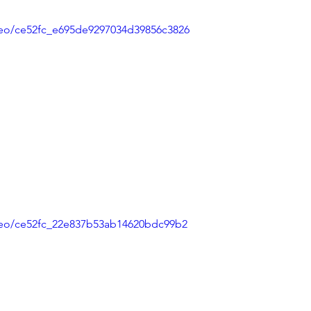
ideo/ce52fc_e695de9297034d39856c3826
video/ce52fc_22e837b53ab14620bdc99b2