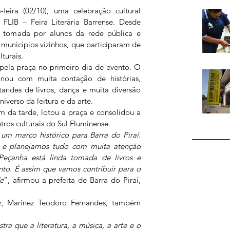
-feira (02/10), uma celebração cultural 
FLIB – Feira Literária Barrense. Desde 
 tomada por alunos da rede pública e 
 municípios vizinhos, que participaram de 
lturais. 
pela praça no primeiro dia de evento. O 
nou com muita contação de histórias, 
tandes de livros, dança e muita diversão 
verso da leitura e da arte.
im da tarde, lotou a praça e consolidou a 
os culturais do Sul Fluminense. 
m marco histórico para Barra do Piraí. 
s e planejamos tudo com muita atenção 
Peçanha está linda tomada de livros e 
o. É assim que vamos contribuir para o 
e
”, afirmou a prefeita de Barra do Piraí, 
z, Marinez Teodoro Fernandes, também 
a que a literatura, a música, a arte e o 