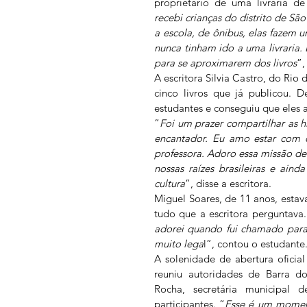
proprietário de uma livraria de 
recebi crianças do distrito de Sã
a escola, de ônibus, elas fazem 
nunca tinham ido a uma livraria.
para se aproximarem dos livros
”,
A escritora Silvia Castro, do Rio 
cinco livros que já publicou. 
estudantes e conseguiu que eles a
“
Foi um prazer compartilhar as hi
encantador. Eu amo estar com cr
professora. Adoro essa missão de p
nossas raízes brasileiras e aind
cultura
”, disse a escritora.
Miguel Soares, de 11 anos, estava
tudo que a escritora perguntava.
adorei quando fui chamado para 
muito lega
l”, contou o estudante
A solenidade de abertura oficial
reuniu autoridades de Barra do
Rocha, secretária municipal 
participantes. “
Esse é um moment