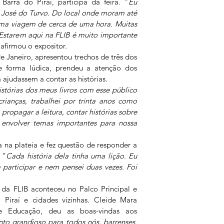
Barra do Piraí, participa da feira. “
Eu 
o José do Turvo. Do local onde moram até 
uma viagem de cerca de uma hora. Muitas 
 Estarem aqui na FLIB é muito importante 
 afirmou o expositor.
de Janeiro, apresentou trechos de três dos 
De forma lúdica, prendeu a atenção dos 
 ajudassem a contar as histórias.
stórias dos meus livros com esse público 
ianças, trabalhei por trinta anos como 
ropagar a leitura, contar histórias sobre 
a envolver temas importantes para nossa 
 na plateia e fez questão de responder a 
 “
Cada história dela tinha uma lição. Eu 
participar e nem pensei duas vezes. Foi 
.
 da FLIB aconteceu no Palco Principal e 
 Piraí e cidades vizinhas. Cleide Mara 
de Educação, deu as boas-vindas aos 
o grandioso para todos nós, barrenses. 