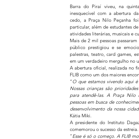
Barra do Piraí viveu, na quinta
inesquecível com a abertura da 
cedo, a Praça Nilo Peçanha foi
particular, além de estudantes de
atividades literárias, musicais e cu
Mais de 2 mil pessoas passaram 
público prestigiou e se emocio
palestras, teatro, card games, es
em um verdadeiro mergulho no uni
A abertura oficial, realizada no f
FLIB como um dos maiores encontr
“
O que estamos vivendo aqui é u
Nossas crianças são prioridade
para atendê-las. A Praça Nilo 
pessoas em busca de conheciment
desenvolvimento da nossa cidad
Kátia Miki.
A presidente do Instituto Daga
comemorou o sucesso da estreia.
“
Esse é só o começo. A FLIB mostr