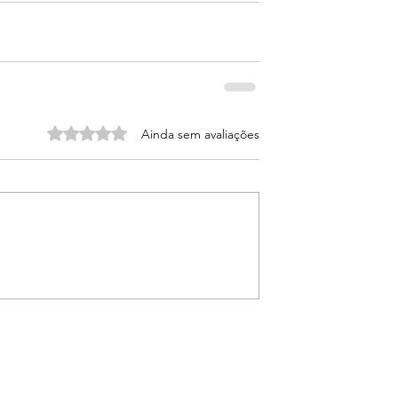
Avaliado com 0 de 5 estrelas.
Ainda sem avaliações