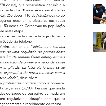
78 doses), que possibilitará dar início a 
 a partir dos 38 anos sem comorbidades 
otal, 260 doses, 110 da AstraZeneca serão 
egunda dose em professores das redes 
 e 150 doses da Coronavac na população 
se nesta etapa. 
nação é realizada mediante agendamento 
e Saúde via telefone. 
 Alvim, comemora. “
Iniciamos a semana 
emos de uma sequência de poucas doses 
este fim de semana foram entregues mais 
imunização de primeira e segunda doses 
m ampliação da faixa etária para os 38 
a expectativa de novas remessas com a 
is a idade
”, disse Alvim.  
 professores ocorrerá como a primeira, 
ta terça-feira (03/08). Pessoas que ainda 
des de Saúde do seu bairro ou mudaram 
m regularizar a situação para que as 
 agendamento e recebimento da vacina.