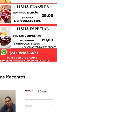
ns Recentes
Osmar Neves Souza
há 3 dias
PODCAST
'CAFÉ