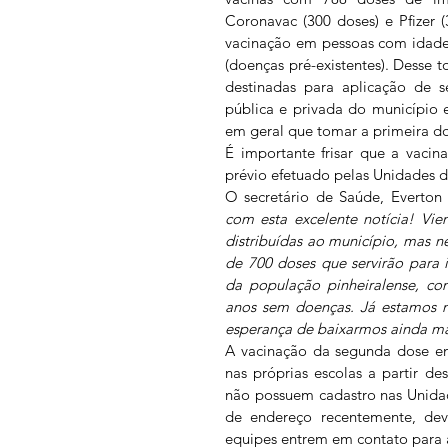
Coronavac (300 doses) e Pfizer (3
vacinação em pessoas com idade
(doenças pré-existentes). Desse t
destinadas para aplicação de s
pública e privada do município
em geral que tomar a primeira do
É importante frisar que a vaci
prévio efetuado pelas Unidades d
O secretário de Saúde, Everton
com esta excelente notícia! Vi
distribuídas ao município, mas n
de 700 doses que servirão para 
da população pinheiralense, co
anos sem doenças. Já estamos n
esperança de baixarmos ainda ma
A vacinação da segunda dose em
nas próprias escolas a partir des
não possuem cadastro nas Unida
de endereço recentemente, deve
equipes entrem em contato para