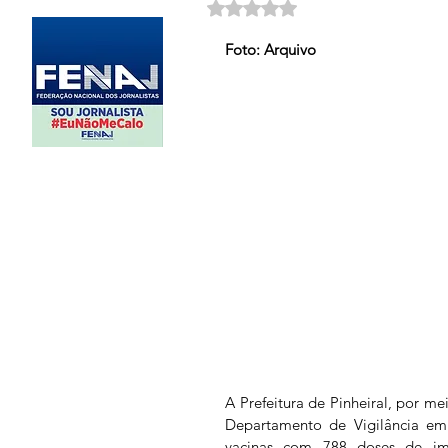
Avaliado com NaN de 5 estrela
Foto: Arquivo
A Prefeitura de Pinheiral, por me
Departamento de Vigilância em
vacinas com 788 doses de imun