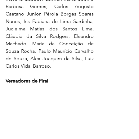
Barbosa Gomes, Carlos Augusto 
Caetano Junior, Pérola Borges Soares 
Nunes, Iris Fabiana de Lima Sardinha, 
Jucielma Matias dos Santos Lima, 
Cláudia da Silva Rodgers, Eleandro 
Machado, Maria da Conceição de 
Souza Rocha, Paulo Maurício Carvalho 
de Souza, Alex Joaquim da Silva, Luiz 
Carlos Vidal Barroso.
Vereadores de Piraí
Roberto Horta Jardim Salles, Moacir 
Gonçalves da Rocha Júnior, Darlei 
Gomes de Moraes, Mário Hermínio da 
Silva Carvalho, Wagner da Cunha 
Fortunato, Luiz Fernando Colucci 
Júnior, Evandro Soriano da Silva, José 
Otávio Ferreira de Abreu, João Gomes 