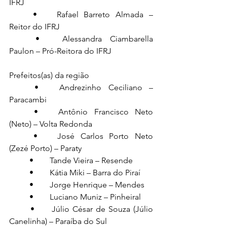
IFRJ
	•	Rafael Barreto Almada – 
Reitor do IFRJ
	•	Alessandra Ciambarella 
Paulon – Pró-Reitora do IFRJ
Prefeitos(as) da região
	•	Andrezinho Ceciliano – 
Paracambi
	•	Antônio Francisco Neto 
(Neto) – Volta Redonda
	•	José Carlos Porto Neto 
(Zezé Porto) – Paraty
	•	Tande Vieira – Resende
	•	Kátia Miki – Barra do Piraí
	•	Jorge Henrique – Mendes
	•	Luciano Muniz – Pinheiral
	•	Júlio César de Souza (Júlio 
Canelinha) – Paraíba do Sul