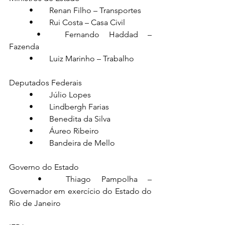
	•	Renan Filho – Transportes
	•	Rui Costa – Casa Civil
	•	Fernando Haddad – 
Fazenda
	•	Luiz Marinho – Trabalho
Deputados Federais
	•	Júlio Lopes
	•	Lindbergh Farias
	•	Benedita da Silva
	•	Áureo Ribeiro
	•	Bandeira de Mello
Governo do Estado
	•	Thiago Pampolha – 
Governador em exercício do Estado do 
Rio de Janeiro