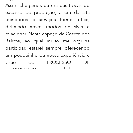
Assim chegamos da era das trocas do 
excesso de produção, à era da alta 
tecnologia e serviços home office, 
definindo novos modos de viver e 
relacionar. Neste espaço da Gazeta dos 
Bairros, ao qual muito me orgulha 
participar, estarei sempre oferecendo 
um pouquinho da nossa experiência e 
visão do PROCESSO DE 
URBANIZAÇÃO nas cidades que 
vivemos. 
* Ronaldo Alves é Arquiteto e 
Urbanista, diplomado na Universidade 
de Brasília (UnB), em 1969. 
ronaldoalves@raralves.com.br