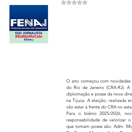
Avaliado com NaN de 5 estrela
O ano começou com novidades n
do Rio de Janeiro (CRA-RJ). A i
diplomação e posse da nova diret
na Tijuca. A eleição, realizada e
vão estar à frente do CRA no esta
Para o biênio 2025/2026, no
responsabilidade de valorizar o 
que tomam posse são: Adm. Migu