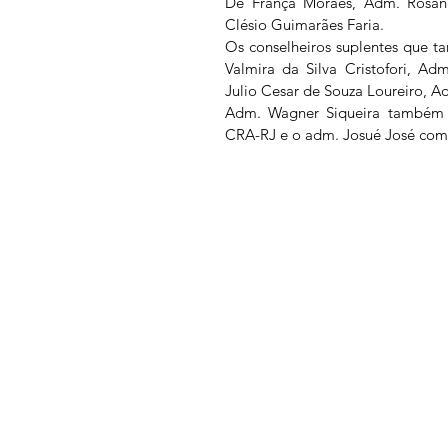
De França Moraes, Adm. Rosang
Clésio Guimarães Faria.  
Os conselheiros suplentes que 
Valmira da Silva Cristofori, Ad
Julio Cesar de Souza Loureiro, A
Adm. Wagner Siqueira também fo
CRA-RJ e o adm. Josué José como