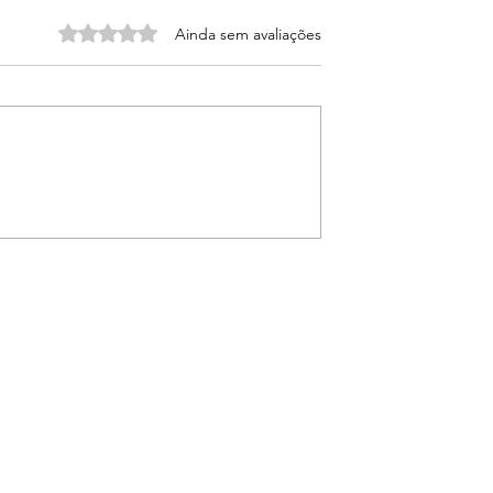
Avaliado com 0 de 5 estrelas.
Ainda sem avaliações