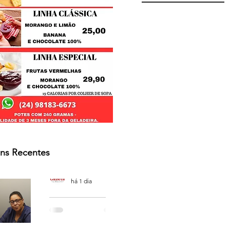
ns Recentes
Osmar Neves Souza
há 1 dia
PODCAST
'CAFÉ