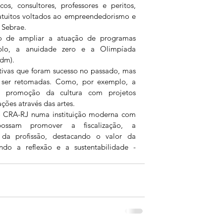
os, consultores, professores e peritos, 
tuitos voltados ao empreendedorismo e 
Sebrae. 
o de ampliar a atuação de programas 
plo, a anuidade zero e a Olimpíada 
dm).  
ativas que foram sucesso no passado, mas 
 ser retomadas. Como, por exemplo, a 
a promoção da cultura com projetos 
ões através das artes.  
 o CRA-RJ numa instituição moderna com 
possam promover a fiscalização, a 
da profissão, destacando o valor da 
do a reflexão e a sustentabilidade - 