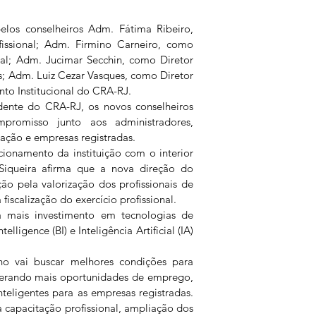
elos conselheiros Adm. Fátima Ribeiro, 
issional; Adm. Firmino Carneiro, como 
onal; Adm. Jucimar Secchin, como Diretor 
; Adm. Luiz Cezar Vasques, como Diretor 
to Institucional do CRA-RJ. 
dente do CRA-RJ, os novos conselheiros 
romisso junto aos administradores, 
ação e empresas registradas.  
cionamento da instituição com o interior 
iqueira afirma que a nova direção do 
o pela valorização dos profissionais de 
iscalização do exercício profissional.  
erá mais investimento em tecnologias de 
lligence (BI) e Inteligência Artificial (IA) 
ho vai buscar melhores condições para 
 gerando mais oportunidades de emprego, 
teligentes para as empresas registradas. 
a capacitação profissional, ampliação dos 