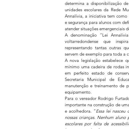
determina a disponibilização de
unidades escolares da Rede Mun
Annalívia, a iniciativa tem como o
e segurança para alunos com defi
atender situações emergenciais d
A denominação “Lei Annalív
voltarredondense que inspir
representando tantas outras qu
servem de exemplo para toda a c
A nova legislação estabelece qu
mínimo uma cadeira de rodas inf
em perfeito estado de conser
Secretaria Municipal de Educa
manutenção e treinamento de pr
equipamento.
Para o vereador Rodrigo Furtado
importante na construção de uma 
e acolhedora. “
Essa lei nasceu 
nossas crianças. Nenhum aluno p
escolares por falta de acessibil