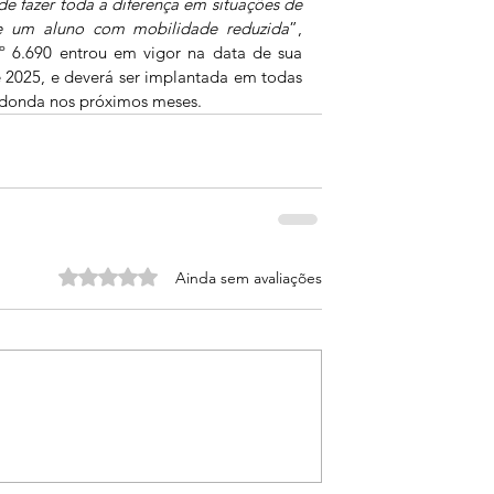
e fazer toda a diferença em situações de 
e um aluno com mobilidade reduzida
”, 
º 6.690 entrou em vigor na data de sua 
 2025, e deverá ser implantada em todas 
Redonda nos próximos meses.
Avaliado com 0 de 5 estrelas.
Ainda sem avaliações