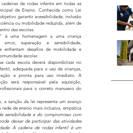
 cadeiras de rodas infantis em todas as 
icipal de Ensino. Conhecida como Lei 
bjetivo garantir acessibilidade, inclusão 
ciência ou mobilidade reduzida, além de 
entro das escolas.
ia” é uma homenagem a uma criança 
a amor, superação e sensibilidade, 
e enfrentam desafios de mobilidade e 
omunidade escolar.
e cada escola deverá disponibilizar no 
antil, adequada para o uso de crianças, 
vação e pronta para uso imediato. A 
ção será responsável pela aquisição, 
ofissionais para o correto manuseio do 
, a sanção da lei representa um avanço 
rede de ensino mais inclusiva, empática 
da sensibilidade e do compromisso com 
ode deixar de participar das atividades 
idade. A cadeira de rodas infantil é um 