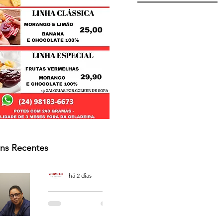
ns Recentes
Osmar Neves Souza
há 2 dias
PODCAST
'CAFÉ