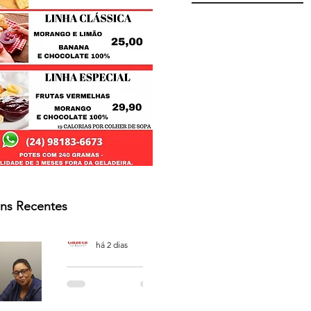
ns Recentes
Osmar Neves Souza
há 2 dias
PODCAST
'CAFÉ