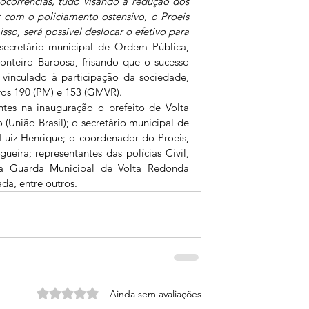
ocorrências, tudo visando a redução dos 
 com o policiamento ostensivo, o Proeis 
so, será possível deslocar o efetivo para 
secretário municipal de Ordem Pública, 
onteiro Barbosa, frisando que o sucesso 
 vinculado à participação da sociedade, 
os 190 (PM) e 153 (GMVR). 
tes na inauguração o prefeito de Volta 
União Brasil); o secretário municipal de 
Luiz Henrique; o coordenador do Proeis, 
ira; representantes das polícias Civil, 
da Guarda Municipal de Volta Redonda 
da, entre outros.
Avaliado com 0 de 5 estrelas.
Ainda sem avaliações