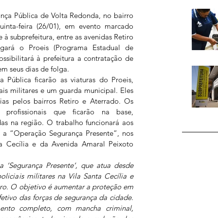
nça Pública de Volta Redonda, no bairro 
uinta-feira (26/01), em evento marcado 
e à subprefeitura, entre as avenidas Retiro 
gará o Proeis (Programa Estadual de 
sibilitará à prefeitura a contratação de 
em seus dias de folga. 
Pública ficarão as viaturas do Proeis, 
is militares e um guarda municipal. Eles 
as pelos bairros Retiro e Aterrado. Os 
 profissionais que ficarão na base, 
as na região. O trabalho funcionará aos 
a “Operação Segurança Presente”, nos 
ta Cecília e da Avenida Amaral Peixoto 
‘Segurança Presente’, que atua desde 
ciais militares na Vila Santa Cecília e 
ro. O objetivo é aumentar a proteção em 
etivo das forças de segurança da cidade. 
nto completo, com mancha criminal, 