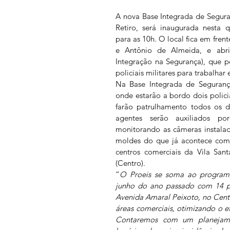
A nova Base Integrada de Segura
Retiro, será inaugurada nesta q
para as 10h. O local fica em frent
e Antônio de Almeida, e abri
Integração na Segurança), que pos
policiais militares para trabalhar 
Na Base Integrada de Segurança 
onde estarão a bordo dois policia
farão patrulhamento todos os di
agentes serão auxiliados por
monitorando as câmeras instalad
moldes do que já acontece com 
centros comerciais da Vila San
(Centro). 
“
O Proeis se soma ao programa 
junho do ano passado com 14 poli
Avenida Amaral Peixoto, no Cent
áreas comerciais, otimizando o ef
Contaremos com um planejame