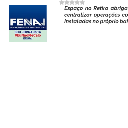
Avaliado com NaN de 5 estrela
Espaço no Retiro abriga
centralizar operações 
instaladas no próprio bai