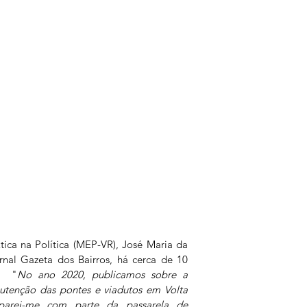
ca na Política (MEP-VR), José Maria da 
rnal Gazeta dos Bairros, há cerca de 10 
.  "
No ano 2020, publicamos sobre a 
utenção das pontes e viadutos em Volta 
parei-me com parte da passarela de 