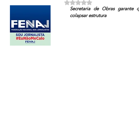
Avaliado com NaN de 5 estrela
Secretaria de Obras garante q
colapsar estrutura 