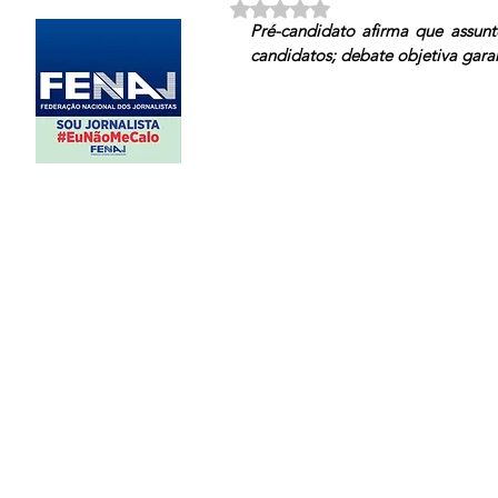
Avaliado com NaN de 5 estrela
Pré-candidato afirma que assunt
candidatos; debate objetiva garan