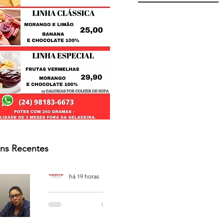
ns Recentes
Osmar Neves Souza
há 19 horas
PODCAST
'CAFÉ