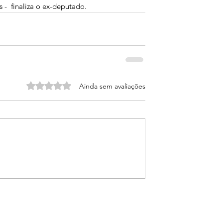
 -  finaliza o ex-deputado.
Avaliado com 0 de 5 estrelas.
Ainda sem avaliações