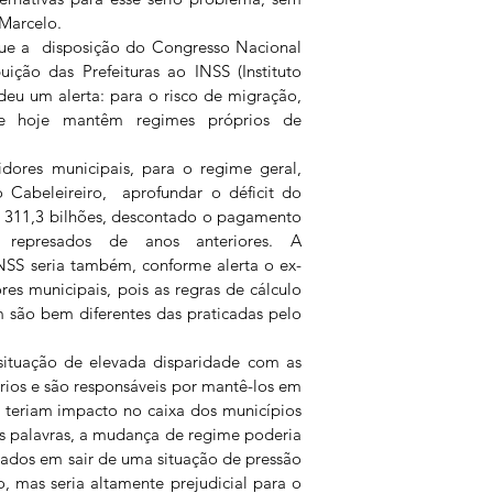
 Marcelo.
ue a  disposição do Congresso Nacional 
ição das Prefeituras ao INSS (Instituto 
eu um alerta: para o risco de migração, 
e hoje mantêm regimes próprios de 
idores municipais, para o regime geral, 
Cabeleireiro,  aprofundar o déficit do 
 311,3 bilhões, descontado o pagamento 
s represados de anos anteriores. A 
INSS seria também, conforme alerta o ex-
res municipais, pois as regras de cálculo 
 são bem diferentes das praticadas pelo 
ituação de elevada disparidade com as 
rios e são responsáveis por mantê-los em 
só teriam impacto no caixa dos municípios 
s palavras, a mudança de regime poderia 
ssados em sair de uma situação de pressão 
, mas seria altamente prejudicial para o 