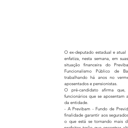
O ex-deputado estadual e atual 
enfatiza, nesta semana, em sua
situação financeira do Previ
Funcionalismo Público de B
trabalhando há anos no verme
aposentados e pensionistas. 
O pré-candidato afirma que
funcionários que se aposentam au
da entidade.
- A Previbam - Fundo de Previd
finalidade garantir aos segurados
o que está se tornando mais di
prefeitos terão que encontrar al