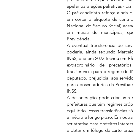
apelar para ações paliativas - diz
O pré-candidato reforça ainda q
em cortar a alíquota de contribu
Nacional do Seguro Social) acend
em massa de municípios, qu
Previdência.
A eventual transferência de serv
poderia, ainda segundo Marcelo 
INSS, que em 2023 fechou em R$
extraordinário de precatório
transferência para o regime do 
deputado, prejudicial aos servido
para aposentadorias da Previbam
INSS. 
A desoneração pode criar uma s
prefeituras que têm regimes próp
equilíbrio. Essas transferências 
a médio e longo prazo. Em outra
ser atrativa para prefeitos intere
e obter um fôlego de curto prazo