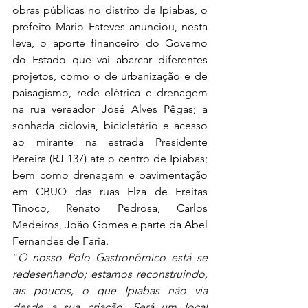
obras públicas no distrito de Ipiabas, o 
prefeito Mario Esteves anunciou, nesta 
leva, o aporte financeiro do Governo 
do Estado que vai abarcar diferentes 
projetos, como o de urbanização e de 
paisagismo, rede elétrica e drenagem 
na rua vereador José Alves Pêgas; a 
sonhada ciclovia, bicicletário e acesso 
ao mirante na estrada Presidente 
Pereira (RJ 137) até o centro de Ipiabas; 
bem como drenagem e pavimentação 
em CBUQ das ruas Elza de Freitas 
Tinoco, Renato Pedrosa, Carlos 
Medeiros, João Gomes e parte da Abel 
Fernandes de Faria. 
“
O nosso Polo Gastronômico está se 
redesenhando; estamos reconstruindo, 
ais poucos, o que Ipiabas não via 
desde a sua criação. Será um local 