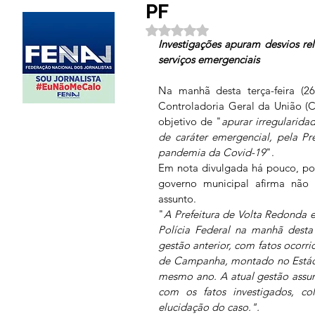
PF
Avaliado com NaN de 5 estrela
Investigações apuram desvios rel
serviços emergenciais 
Na manhã desta terça-feira (26
Controladoria Geral da União (
objetivo de "
apurar irregularida
de caráter emergencial, pela Pr
pandemia da Covid-19
".
Em nota divulgada há pouco, po
governo municipal afirma não 
assunto.
"
A Prefeitura de Volta Redonda e
Polícia Federal na manhã desta t
gestão anterior, com fatos ocorr
de Campanha, montado no Estádi
mesmo ano. A atual gestão assu
com os fatos investigados, co
elucidação do caso.".