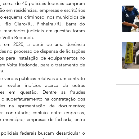
, cerca de 40 policiais federais cumprem 
 em residências, empresas e escritórios 
to esquema criminoso, nos municípios de 
 Rio Claro/RJ, Pinheiral/RJ, Barra do 
Os mandados judiciais em questão foram 
e Volta Redonda.
as em 2020, a partir de uma denúncia 
es no processo de dispensa de licitações 
ços para instalação de equipamentos no 
m Volta Redonda, para o tratamento de 
9. 
 verbas públicas relativas a um contrato 
revelar indícios acerca de outras 
ções em questão. Dentre as fraudes 
r o superfaturamento na contratação dos 
dades na apresentação de documentos; 
 contratado; conluio entre empresas, 
o município; empresas de fachada, entre 
oliciais federais buscam desarticular o 