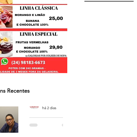
ns Recentes
Osmar Neves Souza
há 2 dias
PODCAST
'CAFÉ