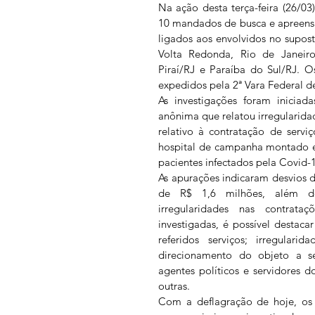
Na ação desta terça-feira (26/03)
10 mandados de busca e apreensão
ligados aos envolvidos no supos
Volta Redonda, Rio de Janeiro,
Piraí/RJ e Paraíba do Sul/RJ. 
expedidos pela 2ª Vara Federal d
As investigações foram iniciad
anônima que relatou irregularidad
relativo à contratação de servi
hospital de campanha montado e
pacientes infectados pela Covid-1
As apurações indicaram desvios de
de R$ 1,6 milhões, além de 
irregularidades nas contrata
investigadas, é possível destaca
referidos serviços; irregulari
direcionamento do objeto a ser
agentes políticos e servidores d
outras.
Com a deflagração de hoje, os p