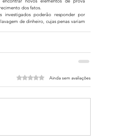
 encontrar novos elementos de prova 
ecimento dos fatos.  
os investigados poderão responder por 
 lavagem de dinheiro, cujas penas variam 
Avaliado com 0 de 5 estrelas.
Ainda sem avaliações