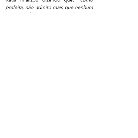
prefeita, não admito mais que nenhum 
barrense fique sem água. Por isso, 
determinei também,  investimentos 
imediatos para sanar a falta d’água, 
principalmente, nos bairros: Química, 
Belvedere e Lago Azul
”. 
 A prefeita foi acompanhada na reunião 
pelo deputado estadual André Corrêa; 
o secretário municipal de Água e 
Esgoto, Carlos Afonso Marques; e os 
vereadores Elves Costa, Jeordane 
Perino e Macrei Júnior.