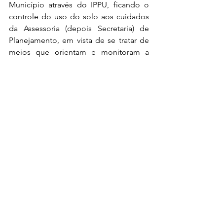
Município através do IPPU, ficando o 
controle do uso do solo aos cuidados 
da Assessoria (depois Secretaria) de 
Planejamento, em vista de se tratar de 
meios que orientam e monitoram a 
propriedade privada, contribuindo para 
um melhor ajuste do Cadastro 
Imobiliário e aplicação justa do IPTU.
Mas esse desempenho altamente 
produtivo para o desenvolvimento do 
Município gradativamente veio se 
deteriorando, e será o tema do artigo 
da semana que vem.
* RONALDO ALVES é arquiteto e 
urbanista
ronaldoalves@raralves.com.br