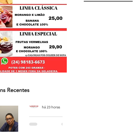
ns Recentes
Osmar Neves Souza
há 23 horas
PODCAST
'CAFÉ