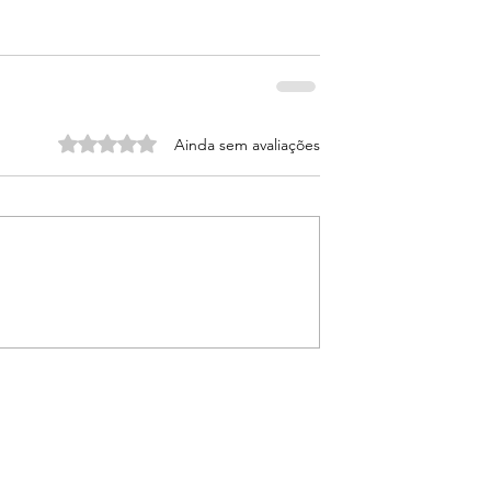
Avaliado com 0 de 5 estrelas.
Ainda sem avaliações