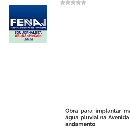
Avaliado com NaN de 5 estrela
Obra para implantar m
água pluvial na Avenid
andamento