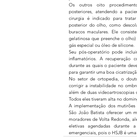
Os outros oito procedimentos
posteriores, atendendo a pacie
cirurgia é indicado para trata
posterior do olho, como descola
buracos maculares. Ele consist
gelatinosa que preenche o olho) 
gás especial ou óleo de silicone.
Seu pós-operatório pode incluir
inflamatórios. A recuperação 
durante as quais o paciente deve
para garantir uma boa cicatrizaçã
No setor de ortopedia, o douto
corrigir a instabilidade no omb
além de duas videoartroscopias 
Todos eles tiveram alta no domin
A implementação dos mutirões d
São João Batista oferecer um m
moradores de Volta Redonda, al
eletivas agendadas durante 
emergenciais, pois o HSJB é uma