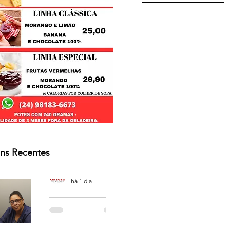
ns Recentes
Osmar Neves Souza
há 1 dia
PODCAST
'CAFÉ