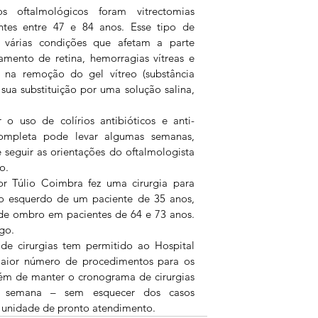
 oftalmológicos foram vitrectomias 
ntes entre 47 e 84 anos. Esse tipo de 
r várias condições que afetam a parte 
mento de retina, hemorragias vítreas e 
e na remoção do gel vítreo (substância 
sua substituição por uma solução salina, 
 o uso de colírios antibióticos e anti-
completa pode levar algumas semanas, 
 seguir as orientações do oftalmologista 
o.
r Túlio Coimbra fez uma cirurgia para 
ro esquerdo de um paciente de 35 anos, 
de ombro em pacientes de 64 e 73 anos. 
go.
e cirurgias tem permitido ao Hospital 
aior número de procedimentos para os 
ém de manter o cronograma de cirurgias 
a semana – sem esquecer dos casos 
 unidade de pronto atendimento.