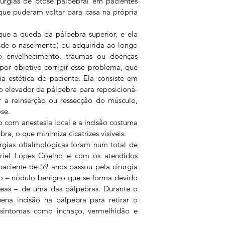
irurgias de ptose palpebral em pacientes 
que puderam voltar para casa na própria 
ue a queda da pálpebra superior, e ela 
sde o nascimento) ou adquirida ao longo 
 envelhecimento, traumas ou doenças 
por objetivo corrigir esse problema, que 
a estética do paciente. Ela consiste em 
o elevador da pálpebra para reposicioná-
 a reinserção ou ressecção do músculo, 
se.
 com anestesia local e a incisão costuma 
bra, o que minimiza cicatrizes visíveis. 
gias oftalmológicas foram num total de 
iel Lopes Coelho e com os atendidos 
ciente de 59 anos passou pela cirurgia 
io – nódulo benigno que se forma devido 
ceas – de uma das pálpebras. Durante o 
na incisão na pálpebra para retirar o 
 sintomas como inchaço, vermelhidão e 