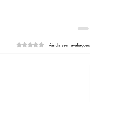
Avaliado com 0 de 5 estrelas.
Ainda sem avaliações