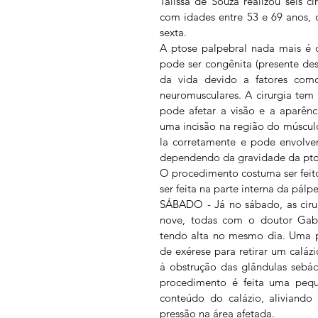
Talissa de Souza realizou seis c
com idades entre 53 e 69 anos, 
sexta.  
A ptose palpebral nada mais é q
pode ser congênita (presente de
da vida devido a fatores como
neuromusculares. A cirurgia tem 
pode afetar a visão e a aparênci
uma incisão na região do múscul
la corretamente e pode envolver
dependendo da gravidade da pto
O procedimento costuma ser feito
ser feita na parte interna da pálpe
SÁBADO - Já no sábado, as cirur
nove, todas com o doutor Gabr
tendo alta no mesmo dia. Uma pa
de exérese para retirar um caláz
à obstrução das glândulas sebá
procedimento é feita uma peque
conteúdo do calázio, aliviando
pressão na área afetada.