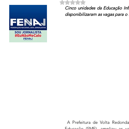
Avaliado com NaN de 5 estrela
Cinco unidades da Educação Infa
disponibilizaram as vagas para o 
 A Prefeitura de Volta Redonda, por meio da Secretaria Municipal de 
Educação (SME), ampliou as va