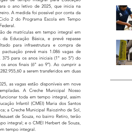
ara o ano letivo de 2025, que inicia na 
reiro. A medida foi possível por conta da 
Ciclo 2 do Programa Escola em Tempo 
Federal.
ação de matrículas em tempo integral em 
 da Educação Básica, e prevê repasse 
ltado para infraestrutura e compra de 
 pactuação prevê mais 1.086 vagas de 
 375 para os anos iniciais (1º ao 5º) do 
s anos finais (6º ao 9º). Ao cumprir a 
282.955,60 a serem transferidos em duas 
025, as vagas estão disponíveis em nove 
empladas. A Creche Municipal Nosso 
 funcionar toda em tempo integral, assim 
cação Infantil (CMEI) Maria dos Santos 
ca; a Creche Municipal Raiozinho de Sol, 
ezuaet de Souza, no bairro Retiro, terão 
po integral; e o CMEI Herbert de Souza, 
 em tempo integral.