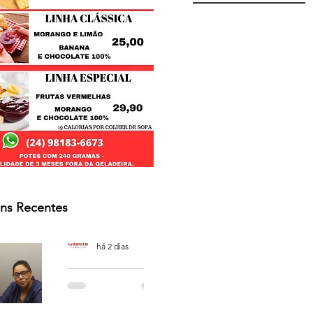
ns Recentes
Osmar Neves Souza
há 2 dias
PODCAST
'CAFÉ