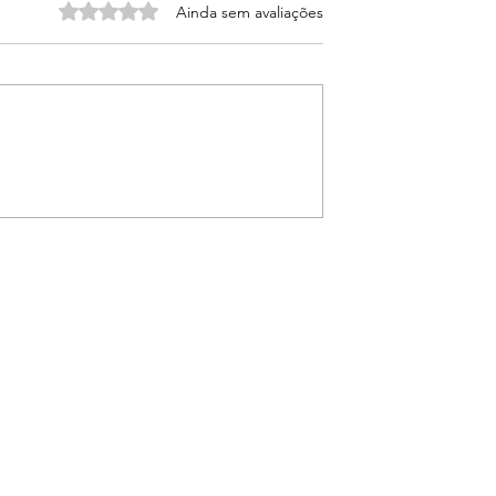
Avaliado com 0 de 5 estrelas.
Ainda sem avaliações