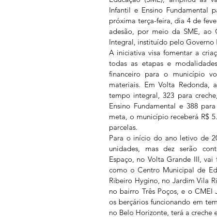
Infantil e Ensino Fundamental p
próxima terça-feira, dia 4 de feve
adesão, por meio da SME, ao 
Integral, instituído pelo Governo 
A iniciativa visa fomentar a cri
todas as etapas e modalidades
financeiro para o município vo
materiais. Em Volta Redonda, a
tempo integral, 323 para creche,
Ensino Fundamental e 388 para o
meta, o município receberá R$ 5.
parcelas.
Para o início do ano letivo de 2
unidades, mas dez serão cont
Espaço, no Volta Grande III, vai
como o Centro Municipal de Edu
Ribeiro Hygino, no Jardim Vila Ri
no bairro Três Poços, e o CMEI J
os berçários funcionando em tem
no Belo Horizonte, terá a creche