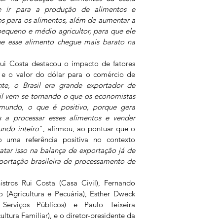
e ir para a produção de alimentos e 
os para os alimentos, além de aumentar a 
pequeno e médio agricultor, para que ele 
e esse alimento chegue mais barato na 
ui Costa destacou o impacto de fatores 
 o valor do dólar para o comércio de 
e, o Brasil era grande exportador de 
sil vem se tornando o que os economistas 
ndo, o que é positivo, porque gera 
a processar esses alimentos e vender 
ndo inteiro
", afirmou, ao pontuar que o 
uma referência positiva no contexto 
tar isso na balança de exportação já de 
portação brasileira de processamento de 
stros Rui Costa (Casa Civil), Fernando 
 (Agricultura e Pecuária), Esther Dweck 
rviços Públicos) e Paulo Teixeira 
tura Familiar), e o diretor-presidente da 