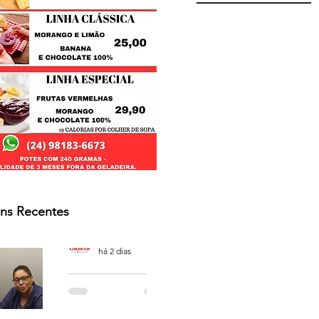
ns Recentes
Osmar Neves Souza
há 2 dias
PODCAST
'CAFÉ