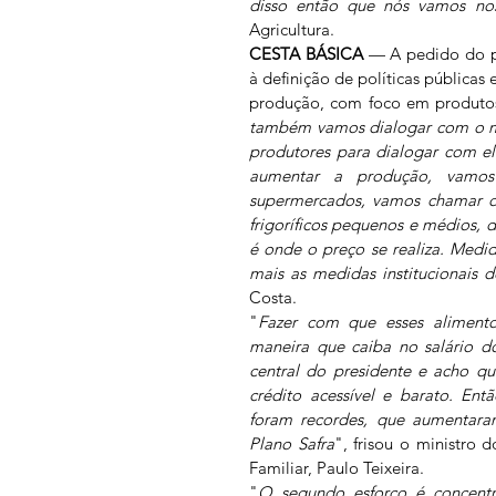
disso então que nós vamos no
Agricultura.
CESTA BÁSICA
 — A pedido do pr
à definição de políticas públicas 
produção, com foco em produtos
também vamos dialogar com o me
produtores para dialogar com el
aumentar a produção, vamo
supermercados, vamos chamar os 
frigoríficos pequenos e médios,
é onde o preço se realiza. Med
mais as medidas institucionais 
Costa.
"
Fazer com que esses alimen
maneira que caiba no salário do
central do presidente e acho qu
crédito acessível e barato. Ent
foram recordes, que aumentara
Plano Safra
", frisou o ministro 
Familiar, Paulo Teixeira.
"
O segundo esforço é concentr