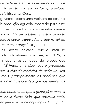
terá rede estatal de supermercado ou de 
 não existe, isso sequer foi apresentado 
tra
", frisou Rui Costa.
governo espera uma melhora no cenário 
 produção agrícola esperado para este 
mpacto positivo da supersafra deverá 
preços. "
A expectativa é extremamente 
ano. A nossa expectativa é que na lei de 
a um menor preço
", argumentou.
los Fávaro, destacou que o Brasil se 
utor de alimentos e que, em 2025, o 
m que a estabilidade de preços dos 
a. "
É importante dizer que o presidente 
ce a discutir medidas de estímulo, um 
mais, principalmente os produtos que 
 a partir disso então que nós vamos nos 
ente determinou que a gente já comece a 
um novo Plano Safra que estimule mais, 
hegam à mesa da população. E é a partir 