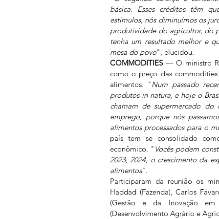
básica. Esses créditos têm qu
estímulos, nós diminuímos os jur
produtividade do agricultor, do 
tenha um resultado melhor e qu
mesa do povo
", elucidou.
COMMODITIES
 — O ministro R
como o preço das commodities e
alimentos. "
Num passado recent
produtos in natura, e hoje o Bra
chamam de supermercado do mu
emprego, porque nós passamos 
alimentos processados para o mu
país tem se consolidado como 
econômico. "
Vocês podem consta
2023, 2024, o crescimento da ex
alimentos
".
Participaram da reunião os mini
Haddad (Fazenda), Carlos Fávaro
(Gestão e da Inovação em Se
(Desenvolvimento Agrário e Agricul