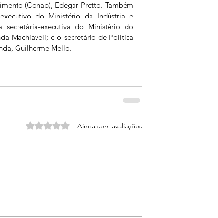
mento (Conab), Edegar Pretto. Também 
executivo do Ministério da Indústria e 
 secretária-executiva do Ministério do 
a Machiaveli; e o secretário de Política 
nda, Guilherme Mello.
Avaliado com 0 de 5 estrelas.
Ainda sem avaliações