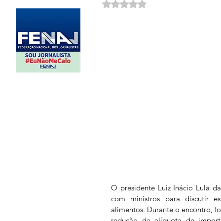
Avaliado com NaN de 5 estrela
O presidente Luiz Inácio Lula da S
com ministros para discutir es
alimentos. Durante o encontro, f
redução da alíquota de import