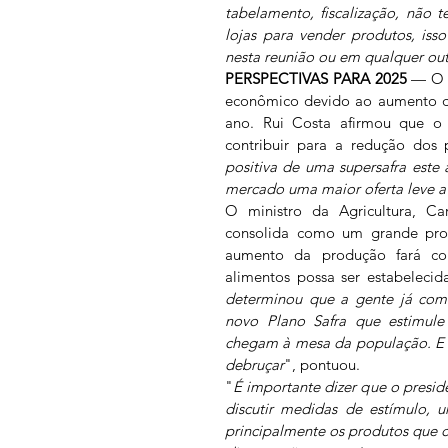
tabelamento, fiscalização, não 
lojas para vender produtos, isso
nesta reunião ou em qualquer ou
PERSPECTIVAS PARA 2025
 — O 
econômico devido ao aumento da
ano. Rui Costa afirmou que o i
contribuir para a redução dos 
positiva de uma supersafra este 
mercado uma maior oferta leve 
O ministro da Agricultura, Car
consolida como um grande prod
aumento da produção fará co
alimentos possa ser estabelecid
determinou que a gente já come
novo Plano Safra que estimule 
chegam à mesa da população. E é
debruçar
", pontuou.
"
É importante dizer que o presid
discutir medidas de estímulo, 
principalmente os produtos que c