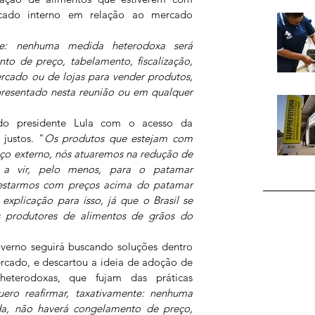
cado interno em relação ao mercado 
te: nenhuma medida heterodoxa será 
o de preço, tabelamento, fiscalização, 
rcado ou de lojas para vender produtos, 
apresentado nesta reunião ou em qualquer 
do presidente Lula com o acesso da 
justos. "
Os produtos que estejam com 
ço externo, nós atuaremos na redução de 
 a vir, pelo menos, para o patamar 
s estarmos com preços acima do patamar 
xplicação para isso, já que o Brasil se 
 produtores de alimentos de grãos do 
verno seguirá buscando soluções dentro 
rcado, e descartou a ideia de adoção de 
heterodoxas, que fujam das práticas 
ero reafirmar, taxativamente: nenhuma 
a, não haverá congelamento de preço, 