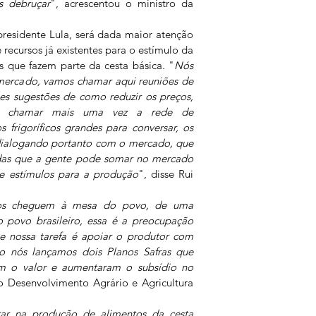
s debruçar
", acrescentou o ministro da 
esidente Lula, será dada maior atenção 
e recursos já existentes para o estímulo da 
 que fazem parte da cesta básica. "
Nós 
rcado, vamos chamar aqui reuniões de 
es sugestões de como reduzir os preços, 
s chamar mais uma vez a rede de 
frigoríficos grandes para conversar, os 
 dialogando portanto com o mercado, que 
idas que a gente pode somar no mercado 
de estímulos para a produção
", disse Rui 
tos cheguem à mesa do povo, de uma 
 povo brasileiro, essa é a preocupação 
e nossa tarefa é apoiar o produtor com 
ão nós lançamos dois Planos Safras que 
m o valor e aumentaram o subsídio no 
do Desenvolvimento Agrário e Agricultura 
ar na produção de alimentos da cesta 