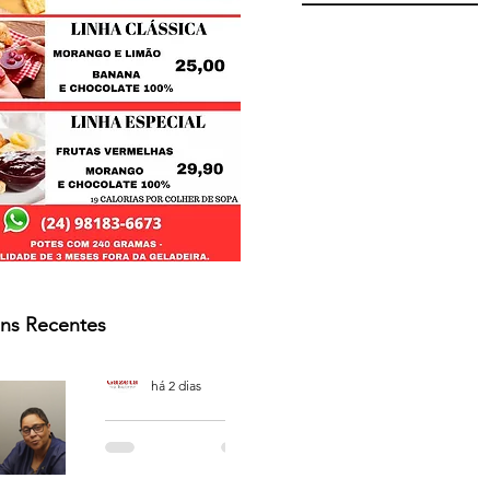
ns Recentes
Osmar Neves Souza
há 2 dias
PODCAST
'CAFÉ