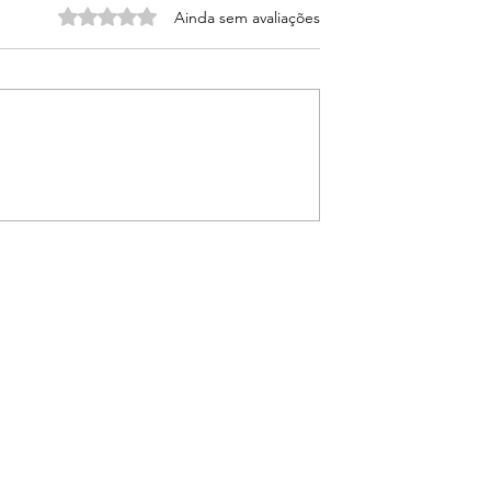
Avaliado com 0 de 5 estrelas.
Ainda sem avaliações