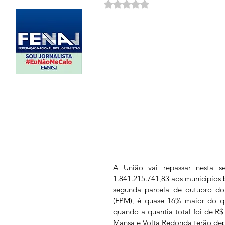
Avaliado com NaN de 5 estrela
A União vai repassar nesta se
1.841.215.741,83 aos municípios b
segunda parcela de outubro do 
(FPM), é quase 16% maior do q
quando a quantia total foi de R$ 
Mansa e Volta Redonda terão dep