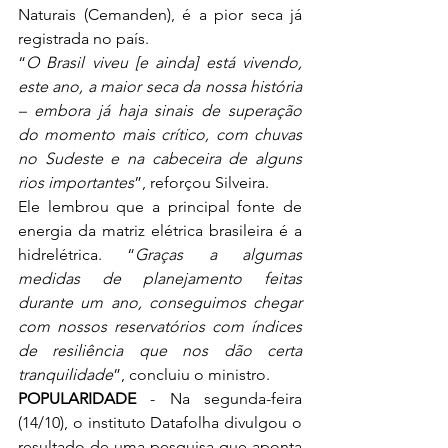
Naturais (Cemanden), é a pior seca já 
registrada no país.
“
O Brasil viveu [e ainda] está vivendo, 
este ano, a maior seca da nossa história 
– embora já haja sinais de superação 
do momento mais crítico, com chuvas 
no Sudeste e na cabeceira de alguns 
rios importantes
”, reforçou Silveira.
Ele lembrou que a principal fonte de 
energia da matriz elétrica brasileira é a 
hidrelétrica. “
Graças a algumas 
medidas de planejamento feitas 
durante um ano, conseguimos chegar 
com nossos reservatórios com índices 
de resiliência que nos dão certa 
tranquilidade
”, concluiu o ministro.
POPULARIDADE
 - Na segunda-feira 
(14/10), o instituto Datafolha divulgou o 
resultado de uma pesquisa que aponta 