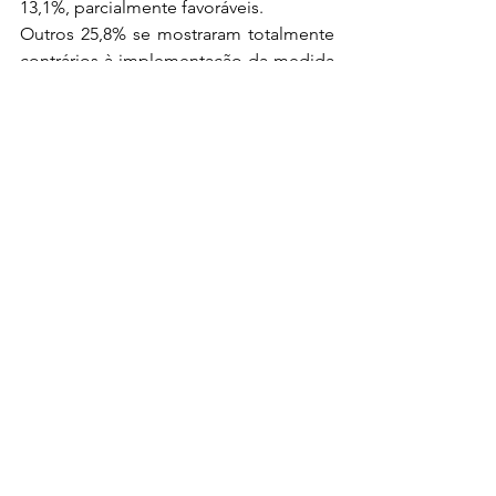
13,1%, parcialmente favoráveis.
Outros 25,8% se mostraram totalmente 
contrários à implementação da medida 
e 2,2% parcialmente contrários. 
Dezessete por cento afirmaram ser 
indiferentes.
0.0 / 5 (0)
Comentários
Comente e avalie