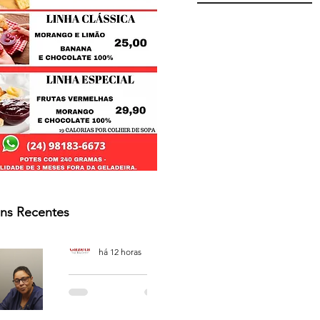
ns Recentes
Osmar Neves Souza
há 12 horas
PODCAST
'CAFÉ