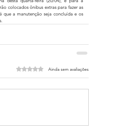
ã desta quarta-feira (20/04), e para a 
rão colocados ônibus extras para fazer as 
até que a manutenção seja concluída e os 
s.
Avaliado com 0 de 5 estrelas.
Ainda sem avaliações