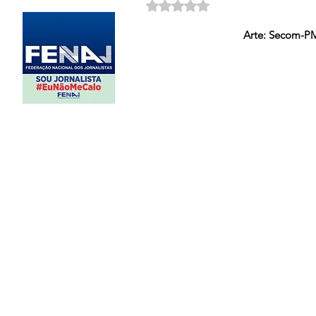
Avaliado com NaN de 5 estrela
Arte: Secom-P