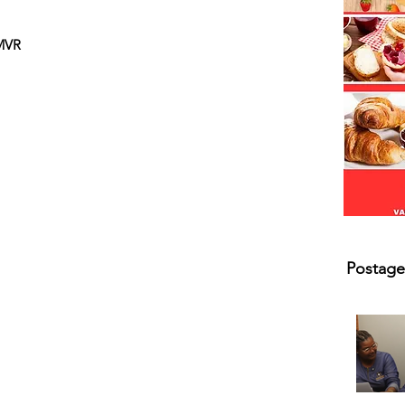
s.
MVR
Postage