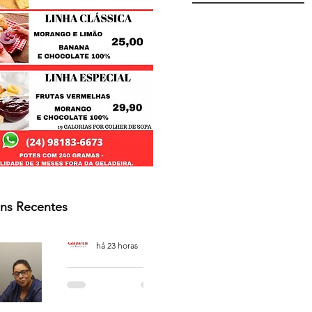
ns Recentes
Osmar Neves Souza
há 23 horas
PODCAST
'CAFÉ