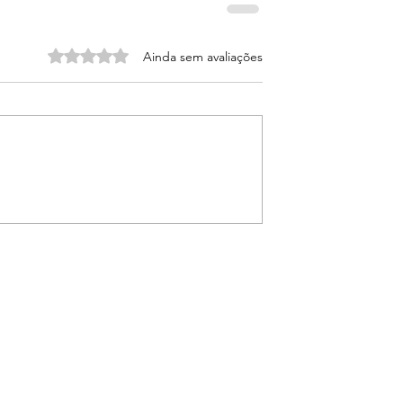
Avaliado com 0 de 5 estrelas.
Ainda sem avaliações