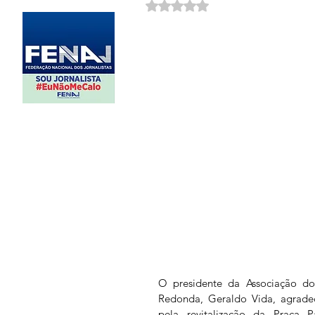
Avaliado com NaN de 5 estrela
O presidente da Associação dos
Redonda, Geraldo Vida, agradec
pela revitalização da Praça P