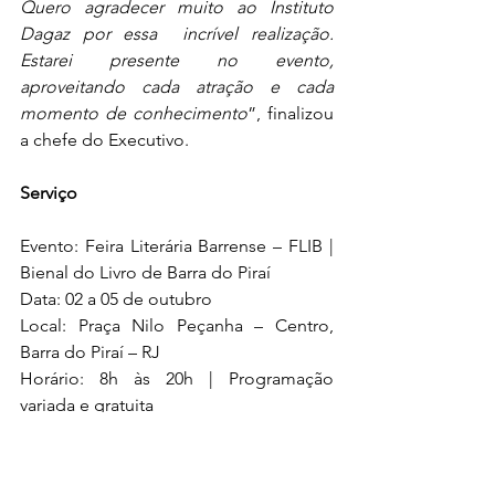
Quero agradecer muito ao Instituto 
Dagaz por essa  incrível realização. 
Estarei presente no evento, 
aproveitando cada atração e cada 
momento de conhecimento
”, finalizou 
a chefe do Executivo. 
Serviço
Evento: Feira Literária Barrense – FLIB | 
Bienal do Livro de Barra do Piraí 
Data: 02 a 05 de outubro 
Local: Praça Nilo Peçanha – Centro, 
Barra do Piraí – RJ 
Horário: 8h às 20h | Programação 
variada e gratuita 
Contato para escolas agendarem 
visitação a feira: (24) 98112-6190 
Realização: Instituto Dagaz, Prefeitura 