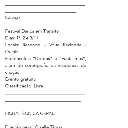
___________________________________
_______________________________ 
Serviço 
Festival Dança em Transito 
Dias: 1º, 2 e 3/11 
Locais: Resende – Volta Redonda - 
Quatis  
Espetáculos: “Dobras” e “Fantasmas”, 
além de coreografia da residência de 
criação 
Evento gratuito 
Classificação: Livre 
___________________________________
_________________________________ 
FICHA TÉCNICA GERAL: 
Direção geral: Giselle Tápias 