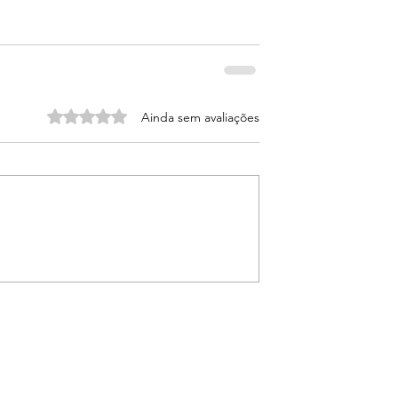
Avaliado com 0 de 5 estrelas.
Ainda sem avaliações