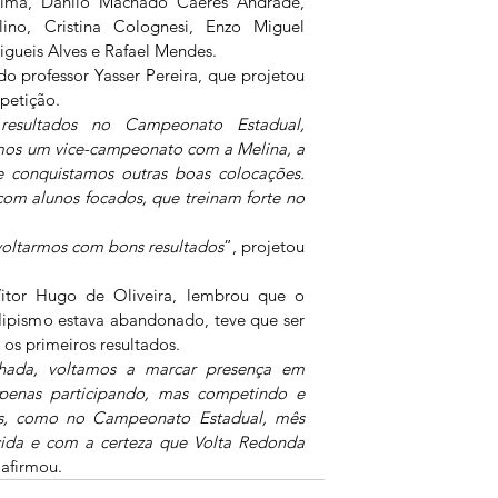
Lima, Danilo Machado Caeres Andrade, 
ino, Cristina Colognesi, Enzo Miguel 
Migueis Alves e Rafael Mendes.
 professor Yasser Pereira, que projetou 
petição.
esultados no Campeonato Estadual, 
mos um vice-campeonato com a Melina, a 
 conquistamos outras boas colocações. 
om alunos focados, que treinam forte no 
voltarmos com bons resultados
”, projetou 
itor Hugo de Oliveira, lembrou que o 
Hipismo estava abandonado, teve que ser 
os primeiros resultados.
hada, voltamos a marcar presença em 
enas participando, mas competindo e 
os, como no Campeonato Estadual, mês 
cida e com a certeza que Volta Redonda 
 afirmou. 