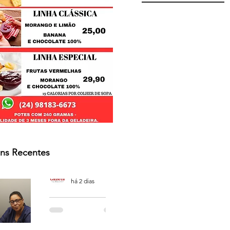
ns Recentes
Osmar Neves Souza
há 2 dias
PODCAST
'CAFÉ