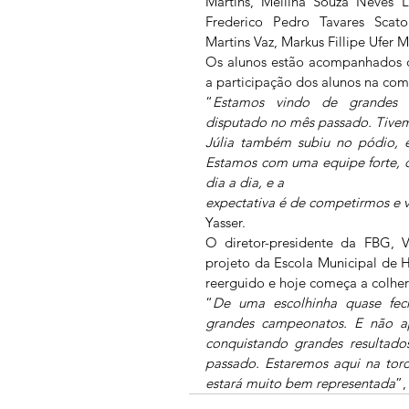
Martins, Mellina Souza Neves 
Frederico Pedro Tavares Scatol
Martins Vaz, Markus Fillipe Ufer 
Os alunos estão acompanhados do
a participação dos alunos na com
“
Estamos vindo de grandes r
disputado no mês passado. Tive
Júlia também subiu no pódio, e
Estamos com uma equipe forte, c
dia a dia, e a
expectativa é de competirmos e 
Yasser.
O diretor-presidente da FBG, V
projeto da Escola Municipal de 
reerguido e hoje começa a colher 
“
De uma escolhinha quase fec
grandes campeonatos. E não ap
conquistando grandes resultad
passado. Estaremos aqui na tor
estará muito bem representada
”,