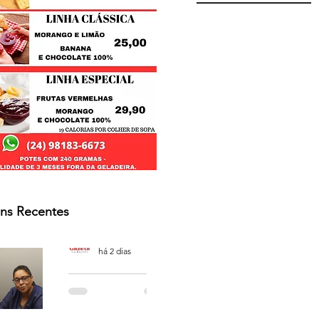
ns Recentes
Osmar Neves Souza
há 2 dias
PODCAST
'CAFÉ