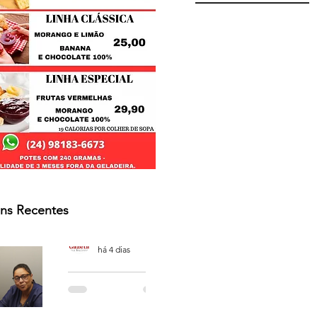
ns Recentes
Osmar Neves Souza
há 4 dias
PODCAST
'CAFÉ