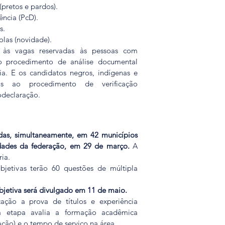
pretos e pardos).
ência (PcD).
s.
las (novidade).
às vagas reservadas às pessoas com 
o procedimento de análise documental 
ia. E os candidatos negros, indígenas e 
os ao procedimento de verificação 
declaração.
adas, simultaneamente, em 42 municípios 
idades da federação, em 29 de março.
 A 
ria.
bjetivas terão 60 questões de múltipla 
objetiva será divulgado em 11 de maio.
ação a prova de títulos e experiência 
sa etapa avalia a formação acadêmica 
ação) e o tempo de serviço na área.