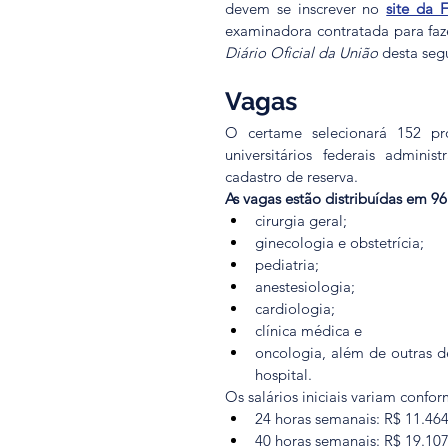
devem se inscrever no 
site da 
examinadora contratada para faz
Diário Oficial da União
 desta seg
Vagas
O certame selecionará 152 prof
universitários federais admini
cadastro de reserva.
As vagas estão distribuídas em 96
cirurgia geral; 
ginecologia e obstetrícia;
pediatria;
anestesiologia; 
cardiologia; 
clínica médica e 
oncologia, além de outras d
hospital.
Os salários iniciais variam confo
24 horas semanais: R$ 11.46
40 horas semanais: R$ 19.10