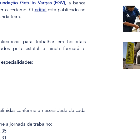
Fundação Getulio Vargas (FGV)
, a banca 
er o certame. O 
edital
 está publicado no 
unda-feira.
issionais para trabalhar em hospitais 
strados pela estatal e ainda formará o 
 especialidades:
efinidas conforme a necessidade de cada 
rme a jornada de trabalho:
4,35
7,31