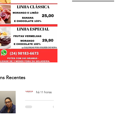
ns Recentes
Osmar Neves Souza
há 11 horas
PODCAST
'CAFÉ