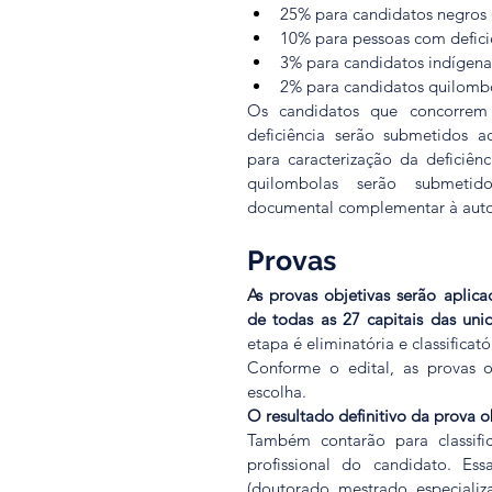
25% para candidatos negros (
10% para pessoas com defici
3% para candidatos indígena
2% para candidatos quilombo
Os candidatos que concorrem 
deficiência serão submetidos a
para caracterização da deficiênc
quilombolas serão submetid
documental complementar à auto
Provas
As provas objetivas serão aplic
de todas as 27 capitais das un
etapa é eliminatória e classificató
Conforme o edital, as provas o
escolha.  
O resultado definitivo da prova 
Também contarão para classific
profissional do candidato. Es
(doutorado, mestrado, especializ