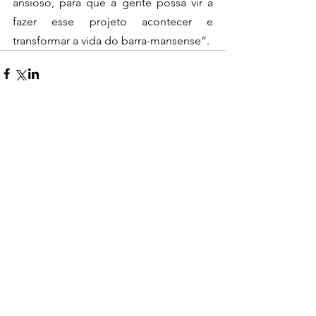
ansioso, para que a gente possa vir a 
fazer esse projeto acontecer e 
transformar a vida do barra-mansense”.
0.0 / 5 (0)
Comentários
Comente e avalie