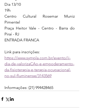
Dia 13/10
19h
Centro Cultural Rosemar Muniz 
Pimentel
Praça Heitor Vale - Centro - Barra do 
Piraí - RJ
ENTRADA FRANCA
Link para inscrições:
https://www.sympla.com.br/evento/ii-
dia-de-valorizaCAo-e-empoderamento-
da-fisioterapia-e-terapia-ocupacional-
no-sul-fluminense/3143569
Informações: (21) 994428465